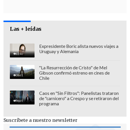
mandatario
habría fallecido de un
infarto
durante el incidente.
Las + leídas
Expresidente Boric alista nuevos viajes a
Uruguay y Alemania
6310
"La Resurrección de Cristo" de Mel
Gibson confirmó estreno en cines de
3861
Chile
Caos en "Sin Filtros": Panelistas trataron
de "carnicero" a Crespo y se retiraron del
3585
programa
SERVICIO MÉDICO LEGAL:
Suscríbete a nuestro newsletter
INFORME DE AUTOPSIA ES