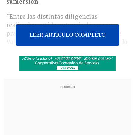
sumersión.
"Entre las distintas diligencias
realizadas está la autopsia, la que se
practicó en el Servicio Médico Legal de
LEER ARTICULO COMPLETO
Valdivia. Esta autopsia fue realizada en la
noche y durante esta mañana
fue
informado el resultado de la diligencia.
Estamos en condiciones de informar que
la causa médico legal
es asfixia de
sumersión",
detalló la persecutora.
Revisa también
Salarios crecieron 2,3% durante el primer
semestre de 2026
Presidente Kast dio el vamos a operativo