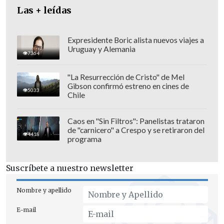
Las + leídas
Expresidente Boric alista nuevos viajes a
Uruguay y Alemania
7364
"La Resurrección de Cristo" de Mel
Gibson confirmó estreno en cines de
"No les pedimos a ellos que renuncien a
5033
Chile
nada
de sus ideas y principios,
solamente les pedimos que recuperemos
Caos en "Sin Filtros": Panelistas trataron
la buena voluntad
para intentar, a través
de "carnicero" a Crespo y se retiraron del
4418
programa
del diálogo, buscar acuerdos en materias
tan importantes como la modernización
Suscríbete a nuestro newsletter
tributaria", dijo el Jefe de Estado.
Nombre y apellido
E-mail