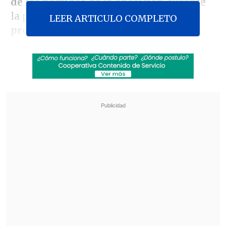
de los partidos de la oposición
durante
la próxima semana.
Los he invitado,
LEER ARTICULO COMPLETO
precisamente, para reconstruir un
mejor diálogo de acuerdos
,
colaboración", dijo el Mandatario en el
programa "Mesa Central" de
Canal 13
.
Revisa también
"Redundante" y "no del todo necesaria": las
críticas a la reforma constitucional de
seguridad de Kast
Psicólogo advierte sobre la crianza en Chile:
"Cada vez es más difícil ser niño o niña"
Según explicó Piñera, la invitación busca