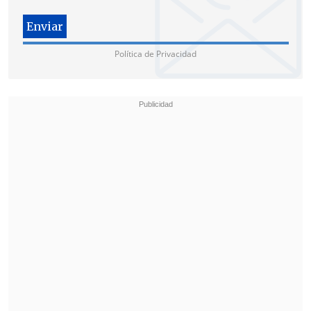
Política de Privacidad
"Yo pedí que (se) los invitara y
vamos a
partir por los partidos más grandes,
con mayor representación
parlamentaria
", adelantó.
Partido Radical y la DC confirmaron
asistencia