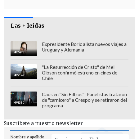
Las + leídas
Expresidente Boric alista nuevos viajes a
Uruguay y Alemania
7478
"La Resurrección de Cristo" de Mel
Gibson confirmó estreno en cines de
5147
Chile
Caos en "Sin Filtros": Panelistas trataron
de "carnicero" a Crespo y se retiraron del
4580
programa
"Son cuestiones vitales y la gente no
puede esperar un día más en lo que
Suscríbete a nuestro newsletter
estamos hablando.
Yo creo que en Chile
el Estado es un fracaso",
remató el
Nombre y apellido