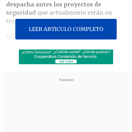
despacha antes los proyectos de
seguridad
que actualmente están en
tramitación.
LEER ARTICULO COMPLETO
Iglesias se reunió esta jornada con la
ministra del Interior,
Carolina
Tohá,
donde se enteró del
homicidio
registrado del en su comuna,
donde
vecinos hallaron el cadáver de un
hombre en plena vía pública.
Revisa también
Desbaratan contrabando para "armar" tintas y
tóners falsificados
Mesa del Senado rechaza suspender la Ley
Karin y Presidente Kast se abre a