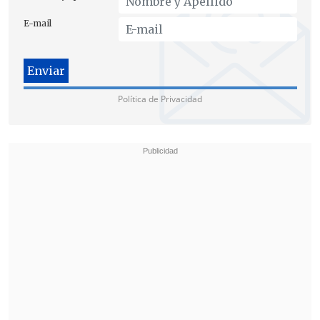
alcalde.
E-mail
El jefe comunal también conversó con la
ministra Tohá la propuesta de los
municipios
de que guardias de seguridad
Política de Privacidad
puedan usar
pistolas taser,
y sostuvo
que
las circunstancias lo ameritan
a
pesar de entender que es un tema
"complejo".