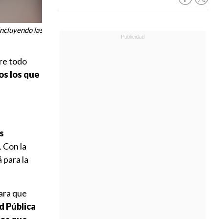
incluyendo las
bre todo
s los que
s
. Con la
 para la
ara que
d Pública