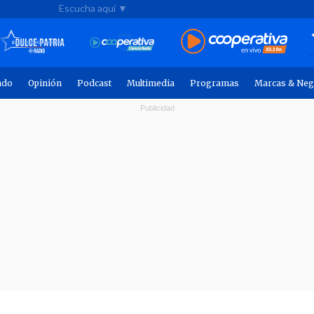
Escucha aquí ▼
ndo
Opinión
Podcast
Multimedia
Programas
Marcas & Neg