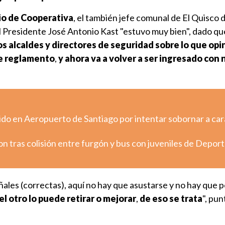
rio de Cooperativa
, el también jefe comunal de El Quisco d
l Presidente José Antonio Kast "estuvo muy bien", dado qu
os alcaldes y directores de seguridad sobre lo que o
te reglamento
,
y ahora va a volver a ser ingresado con
ido en Aeropuerto de Santiago por intentar sobornar a ca
 tras colisión entre furgón y bus con juveniles de Depor
ñales (correctas), aquí no hay que asustarse y no hay que p
el otro lo puede retirar o mejorar
,
de eso se trata
", pun