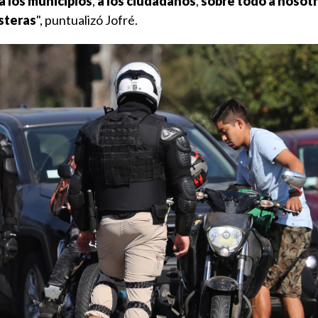
a los municipios
,
a los ciudadanos
,
sobre todo a nosot
steras
", puntualizó Jofré.