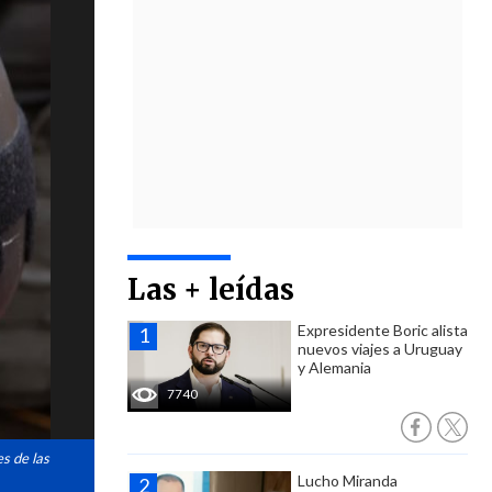
Las + leídas
Expresidente Boric alista
nuevos viajes a Uruguay
y Alemania
7740
s de las
Lucho Miranda