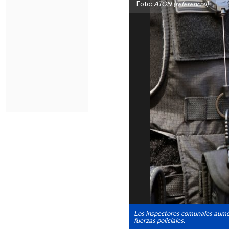
Foto:
ATON (referencial)
Los inspectores comunales aume
fuerzas policiales.