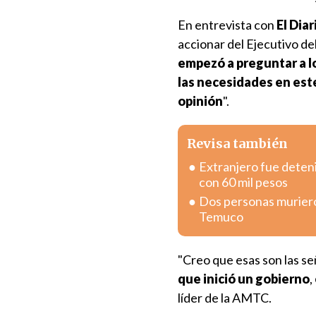
En entrevista con
El Dia
accionar del Ejecutivo de
empezó a preguntar a l
las necesidades en es
opinión
".
Revisa también
Extranjero fue deten
con 60 mil pesos
Dos personas murieron
Temuco
"Creo que esas son las se
que inició un gobierno
,
líder de la AMTC.