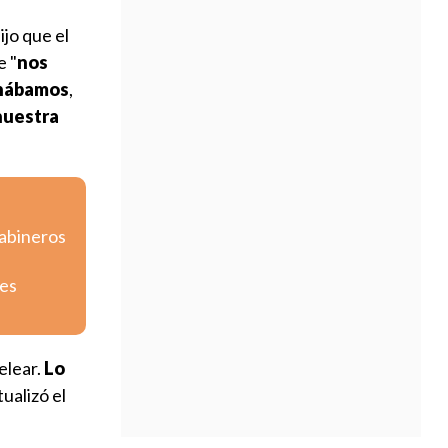
ijo que el
e "
nos
pinábamos
,
 nuestra
rabineros
tes
elear.
Lo
tualizó el