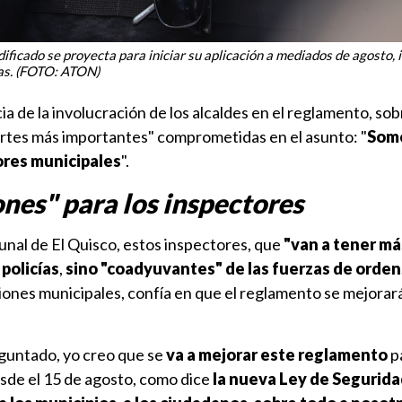
icado se proyecta para iniciar su aplicación a mediados de agosto, 
das. (FOTO: ATON)
ia de la involucración de los alcaldes en el reglamento, so
artes más importantes" comprometidas en el asunto: "
Somo
ores municipales
".
nes" para los inspectores
unal de El Quisco, estos inspectores, que
"van a tener má
policías
,
sino "coadyuvantes" de las fuerzas de orden
iones municipales, confía en que el reglamento se mejorará
eguntado, yo creo que se
va a mejorar este reglamento
p
sde el 15 de agosto, como dice
la nueva Ley de Segurida