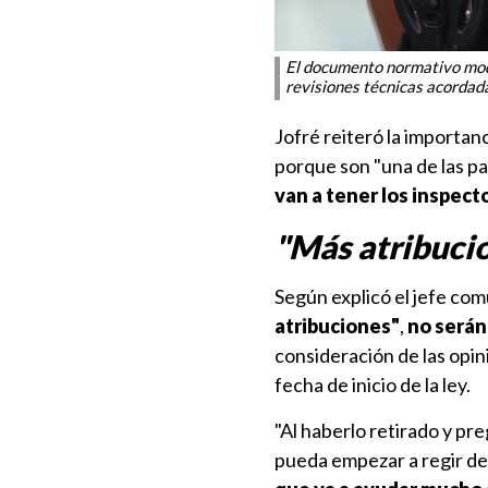
El documento normativo modif
revisiones técnicas acorda
Jofré reiteró la importanc
porque son "una de las p
van a tener los inspect
"Más atribucio
Según explicó el jefe com
atribuciones"
,
no serán 
consideración de las opin
fecha de inicio de la ley.
"Al haberlo retirado y pr
pueda empezar a regir de