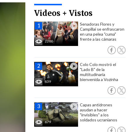
Videos + Vistos
Senadoras Flores y
Campillai se enfrascaron
en una pelea "cuma"
frente a las cámaras
2200
Colo Colo mostró el
"Lado B" de la
multitudinaria
bienvenida a Vozinha
839
Capas antidrones
ayudan a hacer
"invisibles" a los
soldados ucranianos
679