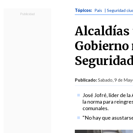
Tópicos:
País
| Seguridad ci
Alcaldías 
Gobierno 
Seguridad
Publicado:
Sabado, 9 de Mayo
José Jofré, líder de l
la norma para reingres
comunales.
"No hay que asustarse 