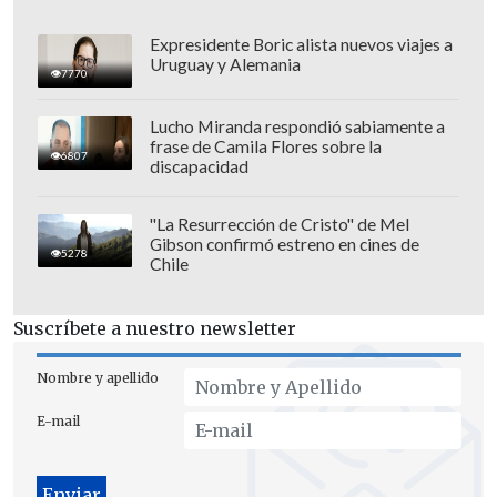
Expresidente Boric alista nuevos viajes a
Uruguay y Alemania
7770
Lucho Miranda respondió sabiamente a
frase de Camila Flores sobre la
6807
discapacidad
"La Resurrección de Cristo" de Mel
Gibson confirmó estreno en cines de
5278
Chile
El ministro también podrá solicitar a
Suscríbete a nuestro newsletter
cualquier órgano de la Administración
del Estado, los antecedentes o
Nombre y apellido
informaciones que estime pertinentes,
E-mail
aún si tienen el carácter de secretos o
reservados.