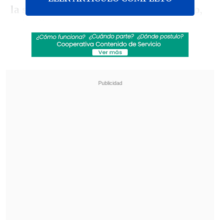
la seguridad pública y el orden público,
y de ella dependerán 'Las Fuerzas de
Orden y Seguridad Pública, integradas
por Carabineros de Chile y la Policía de
Investigaciones de Chile, en su calidad
de instituciones profesionales,
jerarquizadas, disciplinadas, obedientes y
no deliberantes'".
Revisa también
Carabineros baleados en primer semestre de
2026 duplican cifra del año pasado
Subsecretario Silva busca limitar la circulación
de dinero en efectivo en las cárceles