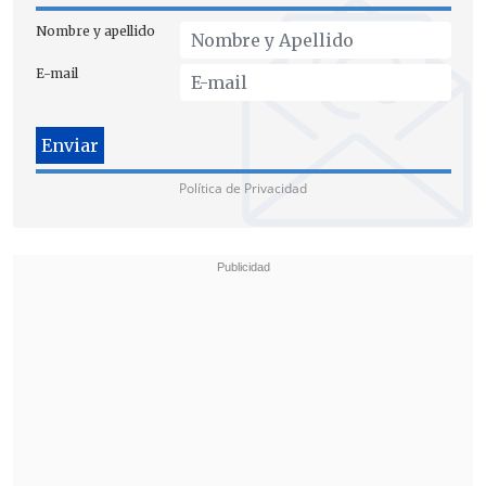
Nombre y apellido
El parlamentario gremialista también
E-mail
hizo un llamado crítico al sistema
penitenciario: "lo que nosotros
esperamos es que
el plan de cárceles
efectivamente se lleve a cabo
,
porque
Política de Privacidad
hoy
,
lamentablemente
,
las cárceles se
han transformado en universidades del
delito
".