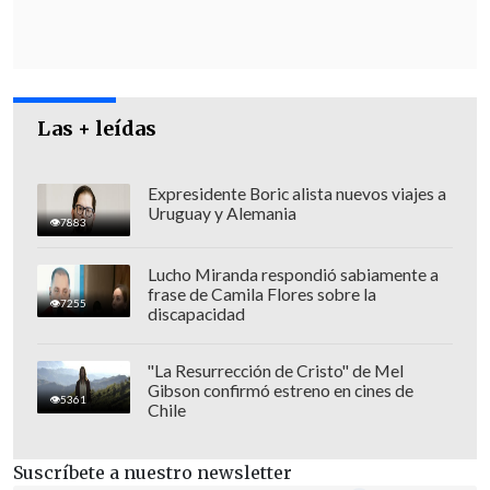
Las + leídas
Expresidente Boric alista nuevos viajes a
Uruguay y Alemania
7883
Lucho Miranda respondió sabiamente a
frase de Camila Flores sobre la
7255
discapacidad
Asimismo, destacó la importancia de
"La Resurrección de Cristo" de Mel
Gibson confirmó estreno en cines de
poner el foco "
en las rutas
,
en la
5361
Chile
incautación de drogas
,
en mayor
tecnología para combatir el crimen
Suscríbete a nuestro newsletter
organizado
".