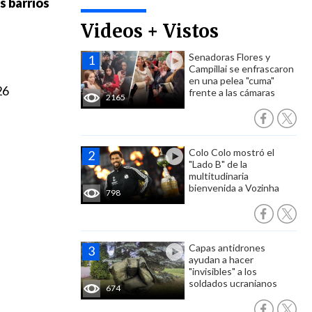
s barrios
Videos + Vistos
Senadoras Flores y
Campillai se enfrascaron
en una pelea "cuma"
26
frente a las cámaras
2165
Colo Colo mostró el
"Lado B" de la
multitudinaria
bienvenida a Vozinha
798
Capas antidrones
ayudan a hacer
"invisibles" a los
soldados ucranianos
674