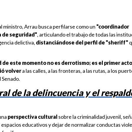
l ministro, Arrau busca perfilarse como un
"coordinador
a de seguridad"
, articulando el trabajo de todas las instit
gencia delictiva,
distanciándose del perfil de "sheriff"
q
 de este momento no es derrotismo; es el primer acto
ió volver
a las calles, a las fronteras, a las rutas, a los puert
el Senado.
ral de la delincuencia y el respald
 una
perspectiva cultural
sobre la criminalidad juvenil, señ
 espacios educativos y dejar de normalizar conductas viol