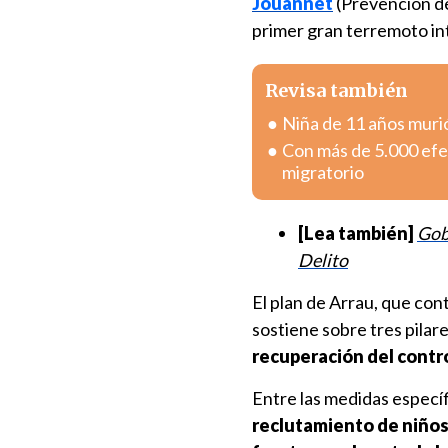
Jouannet
(Prevención de
primer gran terremoto in
Revisa también
Niña de 11 años muri
Con más de 5.000 efec
migratorio
[Lea también]
Gob
Delito
El plan de Arrau, que co
sostiene sobre tres pila
recuperación del control
Entre las medidas específ
reclutamiento de niños 