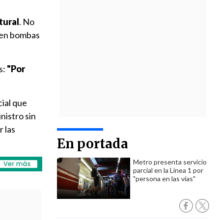
tural
. No
aren bombas
s:
"Por
cial que
nistro sin
 las
En portada
Metro presenta servicio
parcial en la Línea 1 por
"persona en las vías"