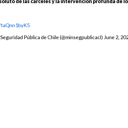
soluto de las cárceles y la intervención profunda de lo
m/taQnn1byK5
 Seguridad Pública de Chile (@minsegpublicacl)
June 2, 20