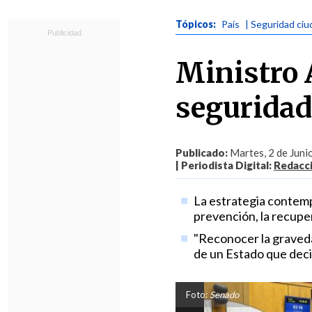
Tópicos:
País
| Seguridad ci
Ministro 
seguridad
Publicado:
Martes, 2 de Juni
| Periodista Digital:
Redacc
La estrategia contempl
prevención, la recupera
"Reconocer la graveda
de un Estado que decid
Foto:
Senado