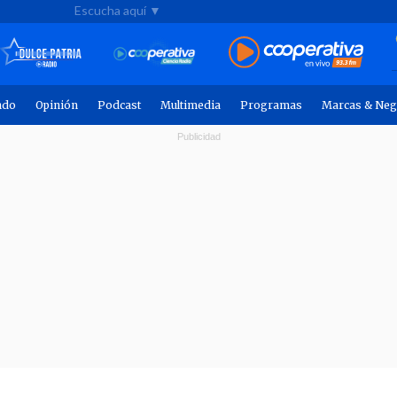
Escucha aquí ▼
ndo
Opinión
Podcast
Multimedia
Programas
Marcas & Neg