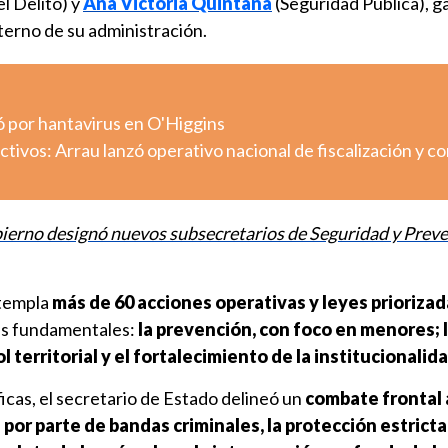
l Delito) y
Ana Victoria Quintana
(Seguridad Pública), ga
terno de su administración.
ó por hantavirus en O'Higgins
tivos: Arrau lanzó operativo nacional de fiscalización y co
ierno designó nuevos subsecretarios de Seguridad y Preve
ntempla
más de 60 acciones operativas y leyes prioriza
res fundamentales:
la prevención, con foco en menores; 
 territorial y el fortalecimiento de la institucionalida
icas, el secretario de Estado delineó un
combate frontal 
por parte de bandas criminales, la protección estricta