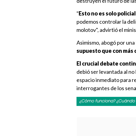
destruyen el futuro de las
"
Esto no es solo policia
podemos controlar la del
molotov", advirtió el minis
Asimismo, abogó por una f
supuesto que con más c
El crucial debate conti
debió ser levantada al no
espacio inmediato para r
interrogantes de los sen