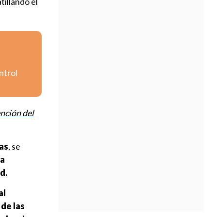
tillando el
ntrol
nción del
das
, se
la
d.
al
 de las