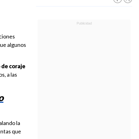
uciones
ue algunos
 de coraje
os, a las
o
alando la
entas que