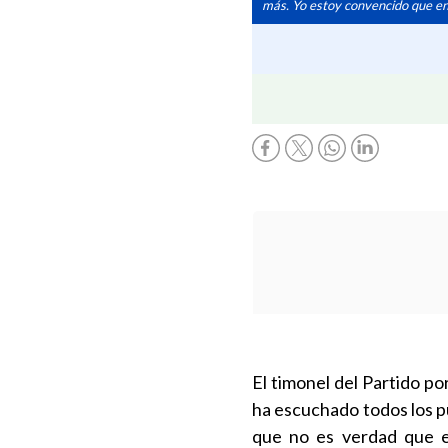
más. Yo estoy convencido que en
El timonel del Partido p
ha escuchado todos los p
que no es verdad que el