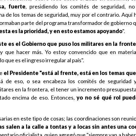
a, fuerte
, presidiendo los comités de seguridad, no
a de los temas de seguridad, muy por el contrario. Aquí
 formaban parte del programa transformador de gobierno 
esta es la prioridad, y en esto estamos apoyando
".
ste es el Gobierno que puso los militares en la front
y que hacer más. Yo estoy convencido que en materia 
 que es el ingreso irregular al país".
ue
el Presidente "está al frente, está en los temas qu
lá de eso, o sea encabeza los comités de seguridad y
litares en la frontera, el tener un incremento presupuesta
stado encima de eso. Entonces,
yo no sé qué rol pued
arias en este tipo de cosas; las coordinaciones son reunio
ías salen a la calle a tontas y a locas sin antes una c
mentario oficialista, quien agregó que "siempre van a habe