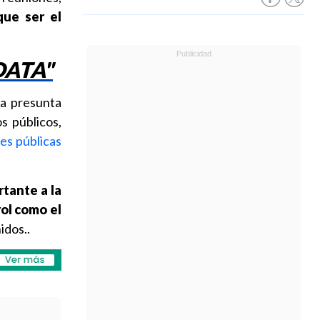
que ser el
DATA"
la presunta
s públicos,
es públicas
tante a la
rol como el
idos..