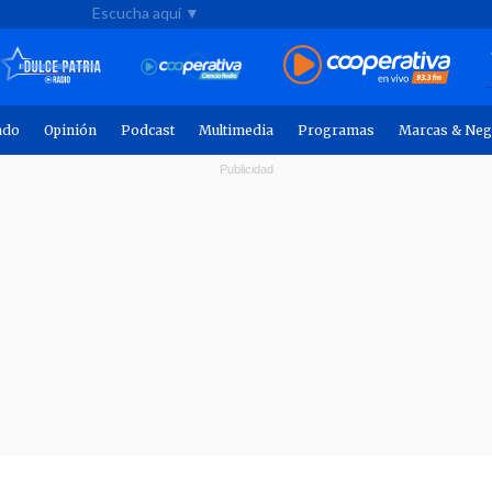
Escucha aquí ▼
ndo
Opinión
Podcast
Multimedia
Programas
Marcas & Neg