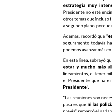
estrategia muy intens
Presidente no esté encim
otros temas que incluso
a segundo plano, porque
Además, recordó que "
e
seguramente todavía ha
podemos avanzar más en lo
En esta línea, subrayó q
estar y mucho más
al
lineamientos, el tener mi
el Presidente que ha e
Presidente
".
"Las reuniones son neces
pasa es que
ni las polic
previa", remarcó el parla