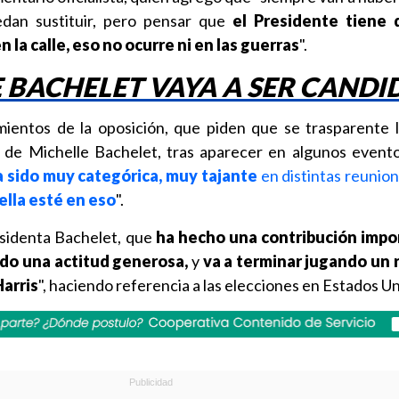
an sustituir, pero pensar que
el Presidente tiene 
la calle, eso no ocurre ni en las guerras
".
 BACHELET VAYA A SER CANDI
ientos de la oposición, que piden que se trasparente 
l de Michelle Bachelet, tras aparecer en algunos evento
a sido muy categórica, muy tajante
en distintas reunion
ella esté en eso
".
residenta Bachelet, que
ha hecho una contribución impor
do una actitud generosa,
y
va a terminar jugando un 
arris
", haciendo referencia a las elecciones en Estados Un