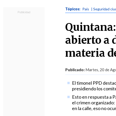
Tópicos:
País
| Seguridad ci
Quintana:
abierto a 
materia d
Publicado:
Martes, 20 de Ago
El timonel PPD destac
presidiendo los comité
Esto en respuesta a Pa
el crimen organizado:
en la calle, eso no ocu