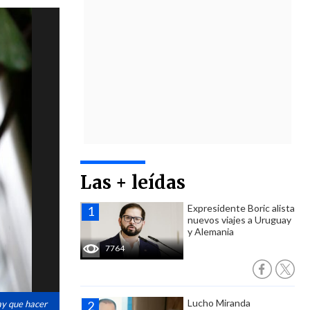
Las + leídas
Expresidente Boric alista
nuevos viajes a Uruguay
y Alemania
7764
Lucho Miranda
ay que hacer