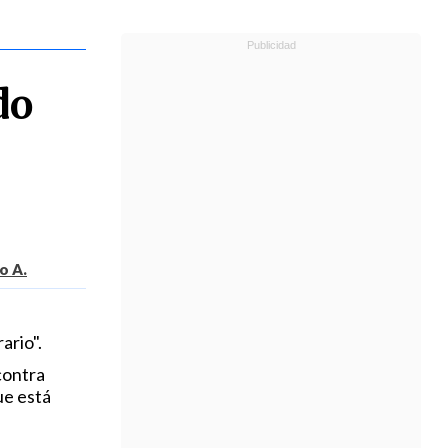
do
o A.
ario".
contra
ue está