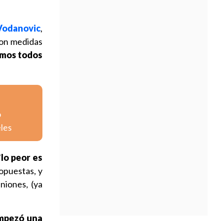
Vodanovic
,
on medidas
amos todos
o
eles
"
lo peor es
ropuestas, y
iniones, (ya
pezó una