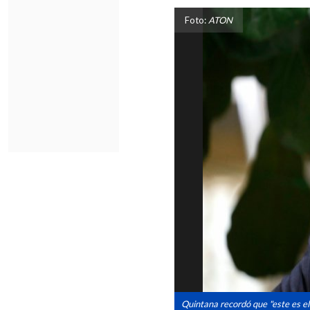
Foto:
ATON
Quintana recordó que "este es el