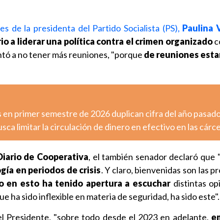
es de la presidenta del Partido Socialista (PS),
Paulina 
io a liderar una política contra el crimen organizado
c
tó a no tener más reuniones, "porque
de reuniones est
 en primer semestre de 2026 duplican cifra del año pasad
sca limitar la circulación de dinero en efectivo en las cárc
Diario de Cooperativa
, el también senador declaró que 
ogía en periodos de crisis
. Y claro, bienvenidas son las p
o en esto ha tenido apertura a escuchar
distintas op
e ha sido inflexible en materia de seguridad, ha sido este".
l Presidente, "sobre todo desde el 2023 en adelante,
em