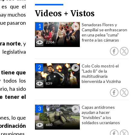
 es que el
Videos + Vistos
 hay muchos
que pasaron
Senadoras Flores y
Campillai se enfrascaron
en una pelea "cuma"
frente a las cámaras
2204
era norte
, y
legislativa
Colo Colo mostró el
"Lado B" de la
e tiene que
multitudinaria
 todos los
bienvenida a Vozinha
839
rio, ha sido
e tener el
Capas antidrones
ayudan a hacer
nes, lo que
"invisibles" a los
soldados ucranianos
oordinación
680
r reuniones,