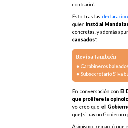
contrario".
Esto tras las
declaracion
quien
instó al Mandatar
concretas, y además apun
cansados
".
Revisa también
Carabineros baleados
Subsecretario Silva bu
En conversación con
El 
que prolifere la opinol
yo creo que
el Gobiern
que) si hay un Gobierno qu
Asimismo, remarcó que e