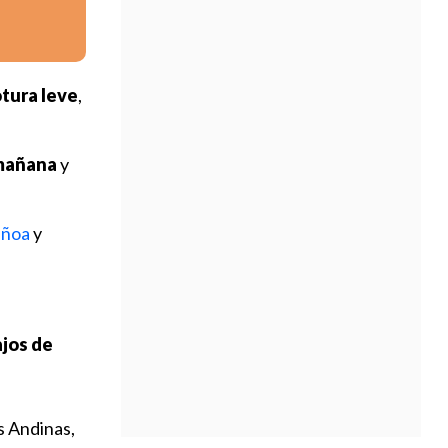
otura leve
,
 mañana
y
uñoa
y
ajos de
s Andinas,