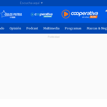
Escucha aquí ▼
ndo
Opinión
Podcast
Multimedia
Programas
Marcas & Neg