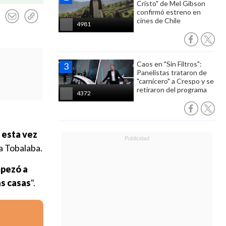
Cristo" de Mel Gibson
confirmó estreno en
cines de Chile
4981
Caos en "Sin Filtros":
Panelistas trataron de
"carnicero" a Crespo y se
retiraron del programa
4372
 esta vez
da Tobalaba.
pezó a
as casas
".