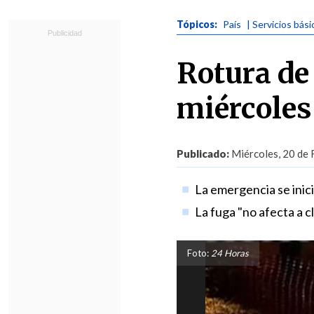
Tópicos:
País
| Servicios bási
Rotura de 
miércoles
Publicado:
Miércoles, 20 de 
La emergencia se inici
La fuga "no afecta a c
Foto:
24 Horas