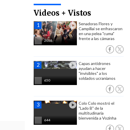
Videos + Vistos
Senadoras Flores y
Campillai se enfrascaron
en una pelea "cuma"
frente a las cámaras
2058
Capas antidrones
ayudan a hacer
"invisibles" a los
soldados ucranianos
650
Colo Colo mostró el
"Lado B" de la
multitudinaria
bienvenida a Vozinha
644