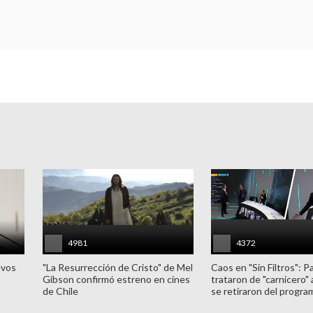
4981
4372
evos
"La Resurrección de Cristo" de Mel
Caos en "Sin Filtros": P
Gibson confirmó estreno en cines
trataron de "carnicero"
de Chile
se retiraron del progra