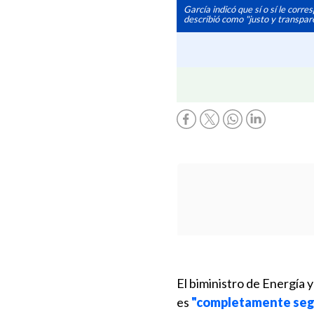
García indicó que sí o sí le corr
describió como "justo y transpar
El biministro de Energía 
es
"completamente seg