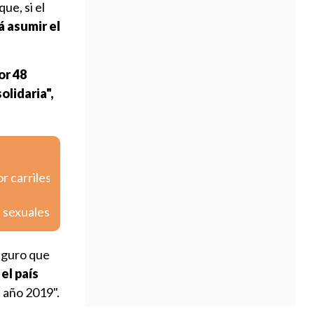
ue, si el
á asumir el
or 48
olidaria",
r carriles
s sexuales
eguro que
el país
l año 2019".