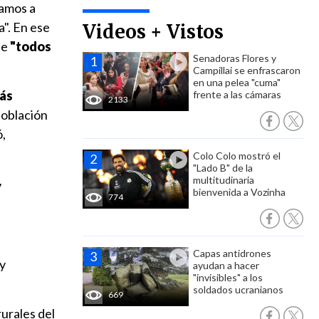
vamos a
". En ese
Videos + Vistos
ue
"todos
Senadoras Flores y
Campillai se enfrascaron
en una pelea "cuma"
más
frente a las cámaras
2133
población
ó,
Colo Colo mostró el
"Lado B" de la
multitudinaria
bienvenida a Vozinha
774
Capas antidrones
 y
ayudan a hacer
"invisibles" a los
soldados ucranianos
669
rurales del