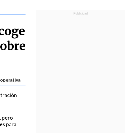
acoge
pobre
operativa
stración
, pero
es para