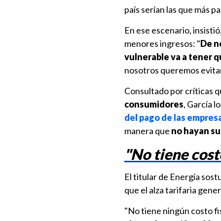
país serían las que más p
En ese escenario, insisti
menores ingresos: "
De no
vulnerable va a tener 
nosotros queremos evitar
Consultado por críticas q
consumidores
, García l
del pago de las empres
manera que
no hayan su
"No tiene costo
El titular de Energía sost
que el alza tarifaria gen
"No tiene ningún costo fi