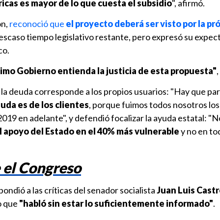
tricas es mayor de lo que cuesta el subsidio
", afirmó.
ón,
reconoció que
el proyecto deberá ser visto por la pr
 escaso tiempo legislativo restante, pero expresó su expec
co.
imo Gobierno entienda la justicia de esta propuesta"
,
la deuda corresponde a los propios usuarios: "Hay que par
uda es de los clientes
, porque fuimos todos nosotros lo
19 en adelante", y defendió focalizar la ayuda estatal: "
 apoyo del Estado en el 40% más vulnerable
y no en tod
 el Congreso
ondió a las críticas del senador socialista
Juan Luis Cast
o que
"habló sin estar lo suficientemente informado"
.