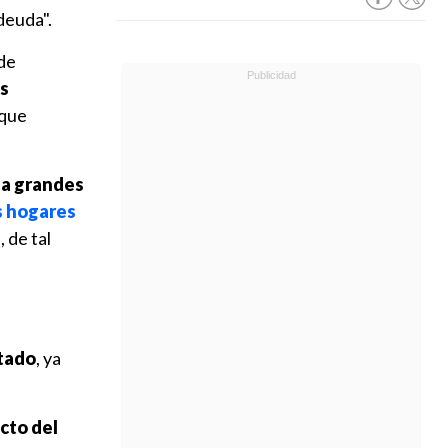
deuda".
 de
ás
 que
 a grandes
s hogares
 de tal
stado
, ya
ecto del