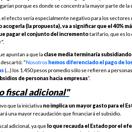
agarían porque es donde se concentra la mayor parte de la 
ó, el efecto sería especialmente negativo para los sectores
 acogerla (la propuesta), va a significar que el 40% m
que pagar el conjunto del incremento
tarifario, que es lo
".
ue apuntan a que la
clase media terminaría subsidiando
o descartó: "
Nosotros
hemos diferenciado el pago de lo
as
(...) los 1.450 pesos promedio sólo se refieren a personas,
bsidios de personas hacia empresas
".
 fiscal adicional"
uvo que la iniciativa
no implica un mayor gasto para el E
erará una mayor recaudación que financiará el subsidio.
scal adicional, ya que
lo que recauda el Estado por el ef