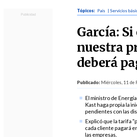
Tópicos:
País
| Servicios bási
García: S
nuestra p
deberá pa
Publicado:
Miércoles, 11 de 
El ministro de Energí
Kast haga propia la in
pendientes con las dis
Explicó que la tarifa 
cada cliente pagará e
las empresas.