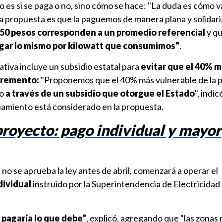
no es si se paga o no, sino cómo se hace: "La duda es cómo 
a propuesta es que la paguemos de manera plana y solidaria
450 pesos corresponden a un promedio referencial
y q
agar lo mismo por kilowatt que consumimos"
.
iativa incluye un subsidio estatal para
evitar que el 40% 
ncremento:
"Proponemos que el 40% más vulnerable de la 
o
a través de un subsidio que otorgue el Estado
", indic
iamiento está considerado en la propuesta.
proyecto: pago individual y mayor
si no se aprueba la ley antes de abril, comenzará a operar el
dividual
instruido por la Superintendencia de Electricidad
 pagaría lo que debe"
, explicó, agregando que "las zonas 