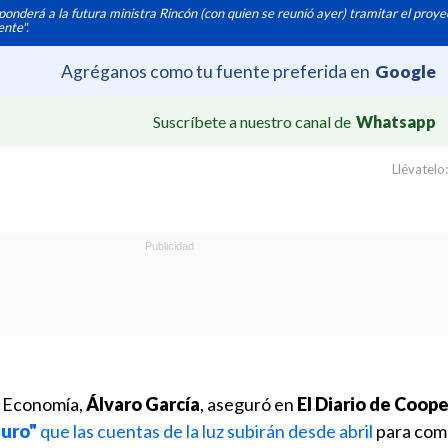
esponderá a la futura ministra Rincón (con quien se reunió ayer) tramitar el proye
ente".
Agréganos como tu fuente preferida en
Google
Suscríbete a nuestro canal de
Whatsapp
Llévatelo:
y Economía,
Álvaro García
, aseguró en
El Diario de Coop
uro"
que las cuentas de la luz subirán desde abril
para com