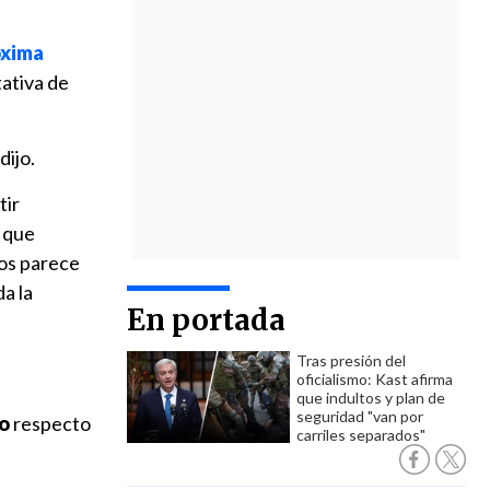
óxima
tativa de
 dijo.
tir
s que
Nos parece
a la
En portada
Tras presión del
oficialismo: Kast afirma
que indultos y plan de
seguridad "van por
ro
respecto
carriles separados"