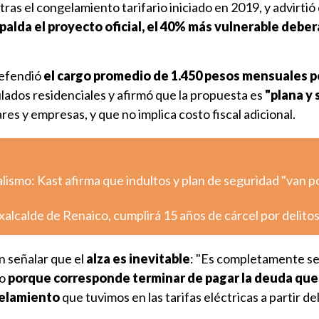
ras el congelamiento tarifario iniciado en 2019, y advirtió q
palda el proyecto oficial, el 40% más vulnerable deber
defendió
el cargo promedio de 1.450 pesos mensuales p
lados residenciales y afirmó que la propuesta es
"plana y s
es y empresas, y que no implica costo fiscal adicional.
alismo: Kast afirma que indultos y plan de seguridad "van po
xalcalde de Renaico, cumplirá 15 años de cárcel por delito
en señalar que el
alza es inevitable
: "Es completamente s
to
porque corresponde terminar de pagar la deuda que 
gelamiento
que tuvimos en las tarifas eléctricas a partir de