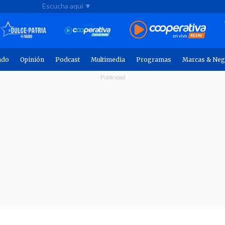
Escucha aquí ▼
ndo
Opinión
Podcast
Multimedia
Programas
Marcas & Neg