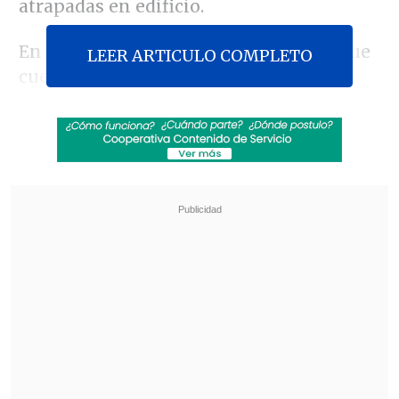
atrapadas en edificio.
En contacto con
Cooperativa
señaló que
LEER ARTICULO COMPLETO
cuentan con gente "que tiene bastante
experiencia" que opera en Ñuñoa, Viña
del Mar y que en el caso de Santiago
existen 41 rescatistas, "de los cuales la
mitad ya estuvimos en Haití con un
material tecnológico de punta".
Revisa también
Así fue el intento de encerrona repelido por el
escolta del exministro Cordero
Encuestas destacan popularidad de la ACOT
anunciada por Kast