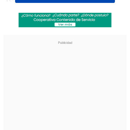
terremotos
que han azolado al país a lo
largo de su historia, así como los
proyectos científicos que buscan
entender mejor las causas de esos
fenómenos y potenciar la prevención
frente a eventos que seguirán
sucediendo.
Revisa también
Escolta del exministro Cordero frustró a
disparos un portonazo en Vitacura
Incendio en domicilio provocó la muerte de
dos adultos mayores en Recoleta