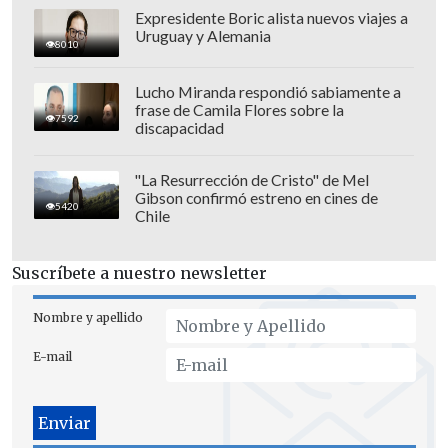
que lleva adelante la Universidad de
Expresidente Boric alista nuevos viajes a
Uruguay y Alemania
Chile".
8010
Lucho Miranda respondió sabiamente a
frase de Camila Flores sobre la
7592
discapacidad
"La Resurrección de Cristo" de Mel
Gibson confirmó estreno en cines de
5420
Chile
Suscríbete a nuestro newsletter
Nombre y apellido
E-mail
Descarga la compilación
"El país más
sísmico"
del PRS