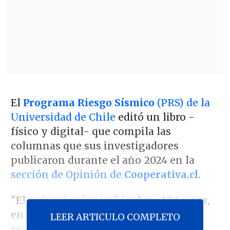
El
Programa Riesgo Sísmico
(PRS) de la
Universidad de Chile
editó un libro -
físico y digital- que compila las
columnas que sus investigadores
publicaron durante el año 2024 en la
sección de Opinión de
Cooperativa.cl
.
"El país más sísmico"
incluye 12 textos,
en que siete investigadores del PRS
LEER ARTICULO COMPLETO
recorren diversas aristas sobre los