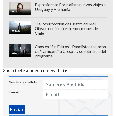
Coquimbo: IV
Expresidente Boric alista nuevos viajes a
La Higuera: III
Uruguay y Alemania
7316
Combarbalá: III
Canela: III
"La Resurrección de Cristo" de Mel
Gibson confirmó estreno en cines de
4929
Chile
Caos en "Sin Filtros": Panelistas trataron
de "carnicero" a Crespo y se retiraron del
4334
programa
Suscríbete a nuestro newsletter
Nombre y apellido
E-mail