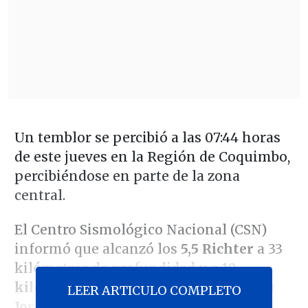
Un temblor se percibió a las 07:44 horas
de este jueves en la Región de Coquimbo,
percibiéndose en parte de la zona
central.
El Centro Sismológico Nacional (CSN)
informó que alcanzó los
5,5 Richter
a 33
kilómetros de profundidad y a
10
kilómetros al suroeste de Parque Fray
LEER ARTICULO COMPLETO
Jorge
, ubicado en la comuna de Ovalle.