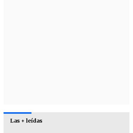
Punitaqui: V
Ovalle: V
La Serena: IV
Salamanca: IV
Andacollo: IV
Paiguano: IV
Las + leídas
Vicuña: IV