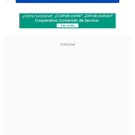
Revisa también
Felipe Harboe: No se logra disuadir al crimen
organizado con copamiento policial
Alumnos con necesidades educativas
especiales alcanzaron récord de 473 mil en
2025
Senapred informó la escala Mercalli del
sismo:
Región de Coquimbo