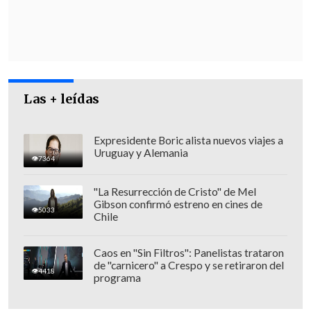
público.
Frente a este escenario,
Senapred
se
encuentra realizando una reunión de
emergencia para coordinar acciones en
las provincias de
Malleco
y
Cautín
, con
Las + leídas
el objetivo de mitigar los riesgos
asociados a la ola de frío y garantizar la
Expresidente Boric alista nuevos viajes a
Uruguay y Alemania
seguridad vial.
7364
"La Resurrección de Cristo" de Mel
Gibson confirmó estreno en cines de
5033
Chile
Caos en "Sin Filtros": Panelistas trataron
de "carnicero" a Crespo y se retiraron del
4418
programa