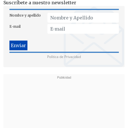
Suscríbete a nuestro newsletter
Nombre y apellido
E-mail
Las autoridades llaman a la
precaución
al conducir
y recomiendan planificar los
traslados con anticipación,
Política de Privacidad
especialmente en sectores donde las
temperaturas continúan descendiendo
durante la mañana.