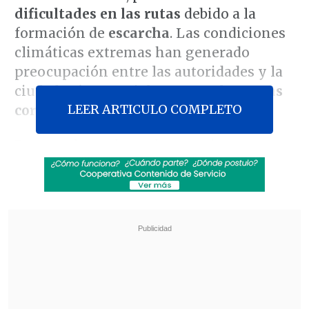
dificultades en las rutas
debido a la
formación de
escarcha
. Las condiciones
climáticas extremas han generado
preocupación entre las autoridades y la
ciudadanía, especialmente en las
zonas
LEER ARTICULO COMPLETO
cordilleranas
.
Durante la madrugada se registraron
temperaturas extremadamente bajasque
llegaron a
-14 °C
en la comuna de
Lonquimay
,
-8 °C
en
Victoria
y
-7 °C
en
Temuco
, según reportes locales. Estos
valores han sido críticos en sectores de la
precordillera, donde se concentran los
mayores efectos del frío.