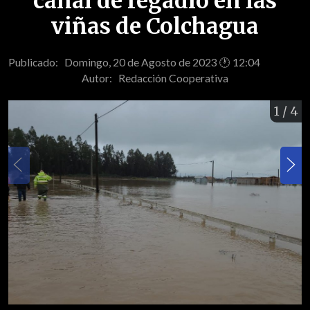
canal de regadío en las
viñas de Colchagua
Publicado: Domingo, 20 de Agosto de 2023 🕐 12:04
Autor:
Redacción Cooperativa
1
/ 4