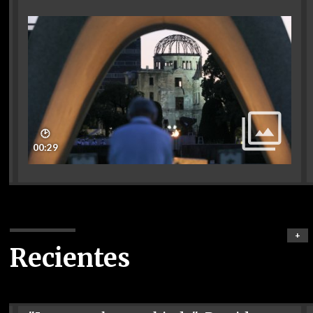
🕑
00:29
+
Recientes