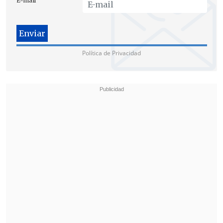
E-mail
regiones del
Ñuble, Biobío y La
Araucanía
.
Política de Privacidad