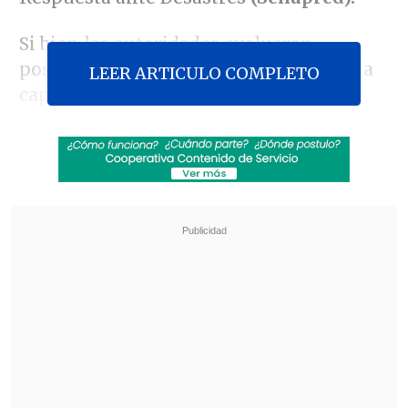
Si bien las autoridades evaluaron
positivamente el comportamiento de la
LEER ARTICULO COMPLETO
capital durante las intensas
precipitaciones, que alcanzaron los 33
milímetros de agua caída en la zona,
la
situación fue más compleja en otras
regiones.
Revisa también
Así fue el intento de encerrona repelido por el
escolta del exministro Cordero
Encuestas destacan popularidad de la ACOT
anunciada por Kast