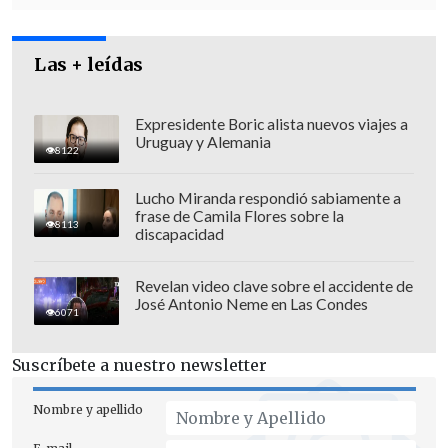
Las + leídas
Expresidente Boric alista nuevos viajes a
Uruguay y Alemania
8122
Lucho Miranda respondió sabiamente a
frase de Camila Flores sobre la
8113
discapacidad
Revelan video clave sobre el accidente de
José Antonio Neme en Las Condes
Respecto a la situación de los servicios
6071
básicos
, Cebrián indicó que, hasta las
Suscríbete a nuestro newsletter
17:00 horas de este lunes, se reportaban
aproximadamente
106 mil clientes sin
Nombre y apellido
energía eléctrica
, concentrados entre las