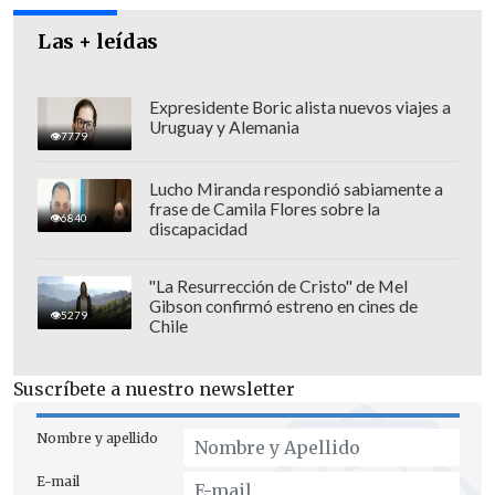
mañana por la tarde, y esto terminaría
durante la noche del jueves".
Las + leídas
Expresidente Boric alista nuevos viajes a
Uruguay y Alemania
7779
Lucho Miranda respondió sabiamente a
frase de Camila Flores sobre la
6840
discapacidad
"La Resurrección de Cristo" de Mel
Gibson confirmó estreno en cines de
5279
Chile
Suscríbete a nuestro newsletter
"Está todo dentro de lo que estábamos
Nombre y apellido
esperando: en términos totales de
E-mail