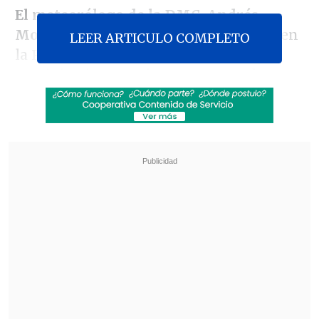
El meteorólogo de la DMC, Andrés
Moncada,
indicó en
Cooperativa
que, en
LEER ARTICULO COMPLETO
la Región Metropolitana, las
precipitaciones se han concentrado
"hacia el sector sur poniente, donde
tenemos varias estaciones con cerca de
5
milímetros de lluvia caída
: 4,6 en
Curacaví y cerca de 6 en Melipilla, que
era lo que veníamos esperando".
Revisa también
SuperGeek en Cooperativa: El trabajo en
terreno de Entel en ayuda a damnificados en
Islón
Carabineros baleados en primer semestre de