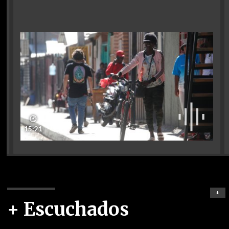
🕑
15:21
+
+ Escuchados