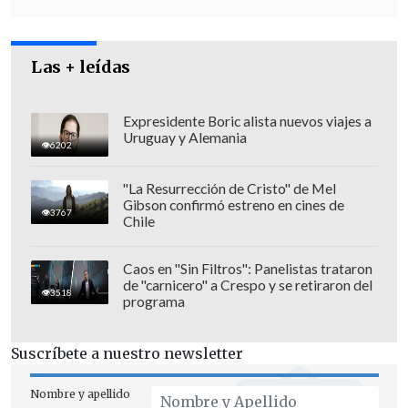
Carmen Cifuentes, economista de
Clapes-UC,
explicó al rotativo que "estas
cifras sugieren
una destrucción de
Las + leídas
empleos formales en el sector privado,
lo que coincide con otros indicadores que
Expresidente Boric alista nuevos viajes a
reflejan un mercado laboral aún
Uruguay y Alemania
6202
debilitado,
entre ellos las cifras del
seguro de cesantía".
"La Resurrección de Cristo" de Mel
Gibson confirmó estreno en cines de
3767
Chile
Caos en "Sin Filtros": Panelistas trataron
de "carnicero" a Crespo y se retiraron del
3518
programa
Suscríbete a nuestro newsletter
Nombre y apellido