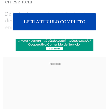
en ese ítem.
De todas las causales existentes,
la
desvinculación por necesidad de la
LEER ARTICULO COMPLETO
empresa es la que refleja
mayoritariamente la situación
económica que tienen las compañías
, y
es por eso la más observada por los
especialistas, y en general sigue la
tendencia de empleo formal, consignó
La
Tercera.
Revisa también
Estallido social: Gobierno confirmó que
"pronto" resolverá las solicitudes de indulto
Corte ratificó destitución de enfermera que