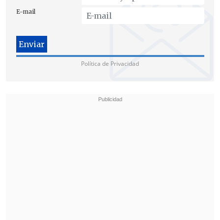
E-mail
"Los despidos por necesidad de la
Política de Privacidad
empresa actúan como un indicador
adelantado del deterioro del empleo
formal
, ya que según argumenta reflejan
decisiones empresariales motivadas por
condiciones económicas desfavorables o
por ajustes estructurales dentro de las
organizaciones", complementó la
especialista.
En ese sentido, aseguró al diario que "el
elevado número de despidos registrados
en el primer trimestre, junto con la