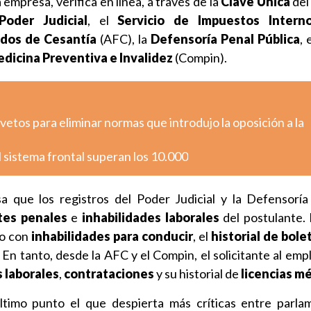
 empresa, verifica en línea, a través de la
Clave Única
del
Poder Judicial
, el
Servicio de Impuestos Intern
dos de Cesantía
(AFC), la
Defensoría Penal Pública
, 
dicina Preventiva e Invalidez
(Compin).
etos para eliminar normas que introdujo la oposición a la
 sistema frontal superan los 10.000
sa que los registros del Poder Judicial y la Defensoría
tes penales
e
inhabilidades laborales
del postulante. 
pio con
inhabilidades para conducir
, el
historial de bole
 En tanto, desde la AFC y el Compin, el solicitante al em
s laborales
,
contrataciones
y su historial de
licencias m
timo punto el que despierta más críticas entre parla