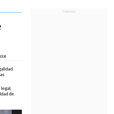
e
Arce
galidad
mas
legal,
aldad de