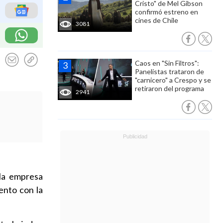
Cristo" de Mel Gibson
confirmó estreno en
cines de Chile
3081
Caos en "Sin Filtros":
Panelistas trataron de
"carnicero" a Crespo y se
retiraron del programa
2941
la empresa
ento con la