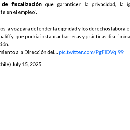
de fiscalización
que garanticen la privacidad, la i
fe en el empleo".
s la voz para defender la dignidad y los derechos laborales
ualiffy, que podría instaurar barreras y prácticas discrimin
ción.
miento a la Dirección del…
pic.twitter.com/PgFlDVqI99
hile)
July 15, 2025