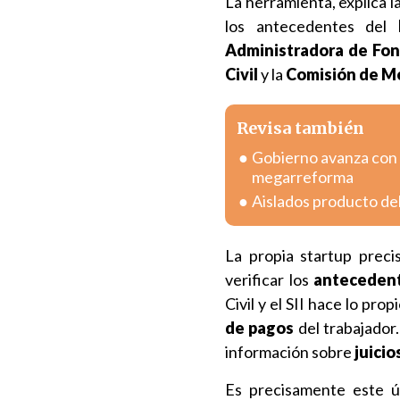
La herramienta, explica la
los antecedentes del
Administradora de Fon
Civil
y la
Comisión de Me
Revisa también
Gobierno avanza con v
megarreforma
Aislados producto del
La propia startup preci
verificar los
anteceden
Civil y el SII hace lo pro
de pagos
del trabajador.
información sobre
juicio
Es precisamente este úl