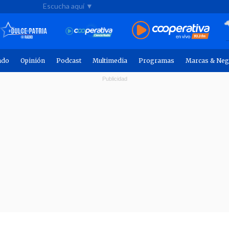
Escucha aquí ▼
ndo
Opinión
Podcast
Multimedia
Programas
Marcas & Neg