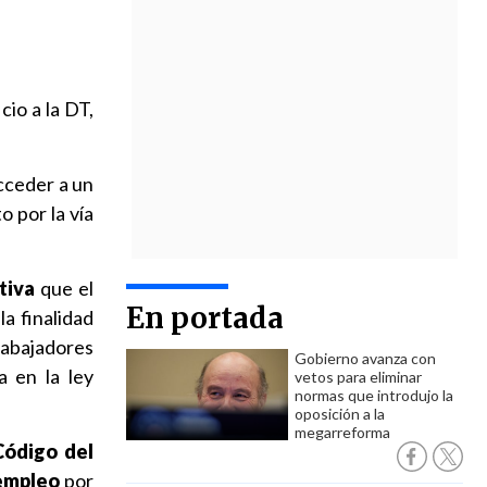
cio a la DT,
cceder a un
 por la vía
tiva
que el
En portada
la finalidad
rabajadores
Gobierno avanza con
 en la ley
vetos para eliminar
normas que introdujo la
oposición a la
megarreforma
Código del
 empleo
por