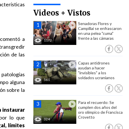
cterísticas
Videos + Vistos
Senadoras Flores y
Campillai se enfrascaron
en una pelea "cuma"
, comentó a
frente a las cámaras
1172
transgredir
ción de las
Capas antidrones
ayudan a hacer
"invisibles" a los
 patologías
soldados ucranianos
561
empo alguna
ión sobre la
Para el recuerdo: Se
cumplen dos años del
a instaurar
oro olímpico de Francisca
 por lo que
Crovetto
324
al, límites