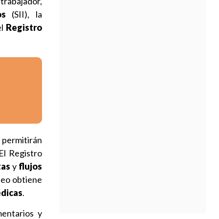
 trabajador,
os
(SII), la
el
Registro
 permitirán
El Registro
tas
y
flujos
pleo obtiene
édicas
.
mentarios y