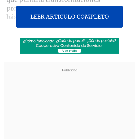
profundas,
los cambios serían "muy
LEER ARTICULO COMPLETO
básicos" y " cosméticos".
"Hay que tener mucho cuidado y
analizar con mucho detalle tanto los
potenciales acuerdos que puedan
emanar de estas conversaciones entre
la CUT y la CPC y lo que vaya a procesar
el gobierno de Bachelet"
, señaló
Kremerman.
Y agregó que si es que los acuerdos o
conversaciones que están llevando a
cabo la CUT y la CPC "van a ser pequeñas
modificaciones o no van a ir a fondo en
los cambios profundos que sufrió el plan