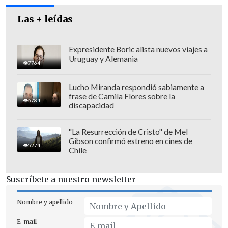
efectivamente una agenda que nos
Las + leídas
permita avanzar con mayores niveles de
acuerdos" entre ambas partes.
Expresidente Boric alista nuevos viajes a
Uruguay y Alemania
7764
Este miércoles 11 de diciembre finalizó la
primera fase de diálogo entre la CUT y la
Lucho Miranda respondió sabiamente a
CPC, el que será retomado la próxima
frase de Camila Flores sobre la
6784
discapacidad
semana.
"La Resurrección de Cristo" de Mel
Revisa también
Gibson confirmó estreno en cines de
5274
Chile
Carabineros baleados en primer semestre de
2026 duplican cifra del año pasado
Suscríbete a nuestro newsletter
Subsecretario Silva busca limitar la circulación
Nombre y apellido
de dinero en efectivo en las cárceles
E-mail