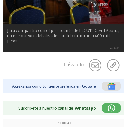
Jara compartió con el presidente de la CUT, David Acuña,
en el contexto del alza del sueldo minimo a 400 mil
pesos.
ATON
Llévatelo:
Agréganos como tu fuente preferida en
Google
Suscríbete a nuestro canal de
Whatsapp