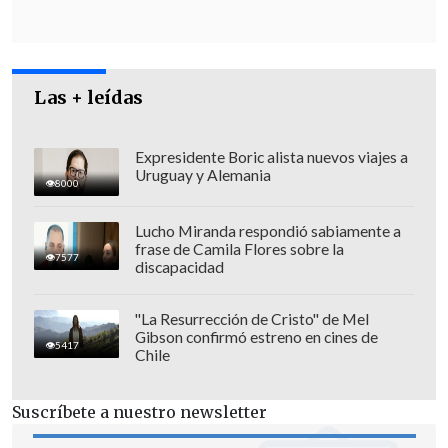
Escolta del exministro Cordero frustró a
disparos un portonazo en Vitacura
Incendio en domicilio provocó la muerte de
dos adultos mayores en Recoleta
Las + leídas
"Hoy en día la línea de la pobreza está
Expresidente Boric alista nuevos viajes a
Uruguay y Alemania
por sobre 500 mil pesos. Entendemos
8000
que el programa de Gobierno habla de
Lucho Miranda respondió sabiamente a
llegar de aquí al término del Gobierno.
frase de Camila Flores sobre la
7577
Nosotros lo hemos planteado
discapacidad
fuertemente que ojalá pueda ser antes
"La Resurrección de Cristo" de Mel
del término del Gobierno
", siguió Acuña.
Gibson confirmó estreno en cines de
5417
Chile
"Entendemos claramente también la
situación del país, pero creemos que
Suscríbete a nuestro newsletter
también es la oportunidad. Los sueldos