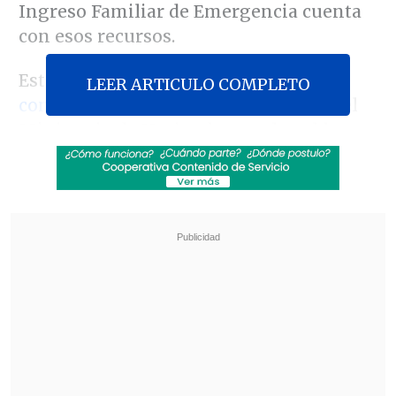
Ingreso Familiar de Emergencia cuenta
con esos recursos.
Esto se da
en medio de las
LEER ARTICULO COMPLETO
conversaciones
que tiene la CUT con el
Ministerio de Hacienda por el sueldo
mínimo que en la actualidad llega a los
320 mil 500 pesos
y tiene vigencia hasta
el próximo 1 de septiembre.
Revisa también
José Antonio Neme protagonizó colisión en
Las Condes
Conductor de aplicación fue baleado en
encerrona en Santiago Centro