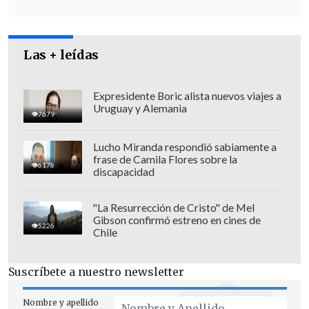
Las + leídas
Expresidente Boric alista nuevos viajes a
Uruguay y Alemania
7679
Lucho Miranda respondió sabiamente a
frase de Camila Flores sobre la
6178
discapacidad
Cabe recordar que el IFE contempla hasta
"La Resurrección de Cristo" de Mel
Gibson confirmó estreno en cines de
$100.000 por persona, garantizando un
5226
Chile
monto total de $400.000 para un hogar
de cuatro integrantes.
Suscríbete a nuestro newsletter
Nombre y apellido