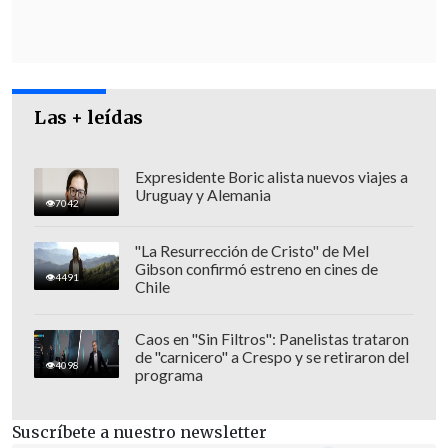
nómina de pasajeros que incluya el
número de ticket de cada bulto
.
Las + leídas
Expresidente Boric alista nuevos viajes a
Uruguay y Alemania
7042
"La Resurrección de Cristo" de Mel
Gibson confirmó estreno en cines de
4491
Chile
Caos en "Sin Filtros": Panelistas trataron
de "carnicero" a Crespo y se retiraron del
4098
programa
Esta nómina debe quedar disponible por
parte de las empresas durante 180 días
Suscríbete a nuestro newsletter