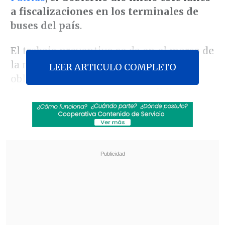
a fiscalizaciones en los terminales de
buses del país
.
El trabajo preventivo se da en el marco de
la nueva normativa, ya vigente, que
LEER ARTICULO COMPLETO
obliga a las empresas de servicios
interurbanos de transporte público de
pasajeros a
entregar un comprobante
por cada bulto o equipaje transportado
con el nombre de la persona que viaja y
su número de asiento
.
Revisa también
Reportan caída de estudiante desde un cuarto
piso del Liceo 1