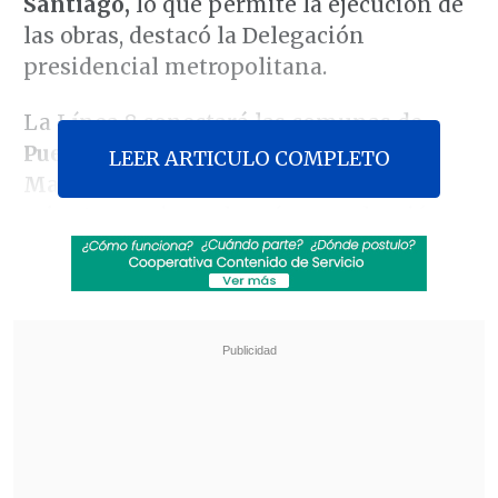
Santiago,
lo que permite la ejecución de
las obras, destacó la Delegación
presidencial metropolitana.
La Línea 8 conectará las comunas de
Puente Alto, La Florida, Peñalolén,
LEER ARTICULO COMPLETO
Macul, Ñuñoa y Providencia en 26
minutos,
estimando así una reducción
significativa en los tiempos de traslado
para millones de capitalinos.
Revisa también
Escolta del exministro Cordero frustró a
disparos un portonazo en Vitacura
Incendio en domicilio provocó la muerte de
dos adultos mayores en Recoleta