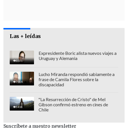
Puente Alto
, donde está el Hospital
Josefina Martínez", añadió.
Las + leídas
Expresidente Boric alista nuevos viajes a
Uruguay y Alemania
8005
Lucho Miranda respondió sabiamente a
frase de Camila Flores sobre la
7584
discapacidad
"La Resurrección de Cristo" de Mel
Gibson confirmó estreno en cines de
5418
Chile
Con el visto bueno de la Comisión de
Evaluación Ambiental -integrada por la
Suscríbete a nuestro newsletter