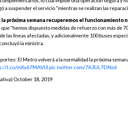
 complementarios, lo cual impide una operación segura y no
ó a suspender el servicio "mientras se realizan las reparac
e la próxima semana recuperemos el funcionamiento 
to que "hemos dispuesto medidas de refuerzo con más de 7
 de las líneas afectadas, y adicionalmente 100 buses especi
 concluyó la ministra.
portes: El Metro volverá a la normalidad la próxima seman
s://t.co/mXy67MAVUi
pic.twitter.com/7A3UL7DNzd
ativa)
October 18, 2019