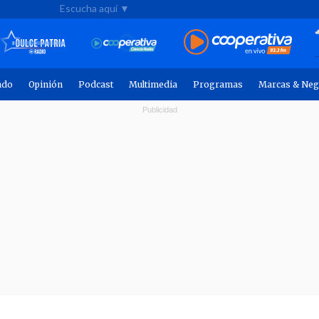
Escucha aquí ▼
ndo
Opinión
Podcast
Multimedia
Programas
Marcas & Neg