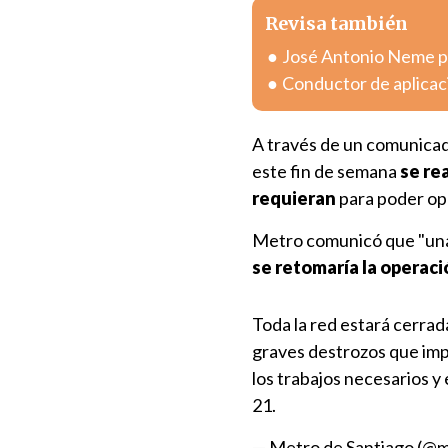
Revisa también
José Antonio Neme pr
Conductor de aplicac
A través de un comunicad
este fin de semana
se re
requieran
para poder ope
Metro comunicó que "una 
se retomaría la operaci
Toda la red estará cerra
graves destrozos que imp
los trabajos necesarios y
21.
— Metro de Santiago (@