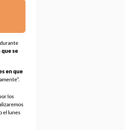
 durante
s que se
es en que
namente".
or los
alizaremos
o el lunes