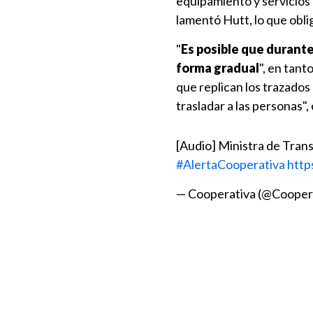
equipamiento y servicios
lamentó Hutt, lo que oblig
"
Es posible que durant
forma gradual
", en tan
que replican los trazados
trasladar a las personas",
[Audio] Ministra de Trans
#AlertaCooperativa
http
— Cooperativa (@Cooper