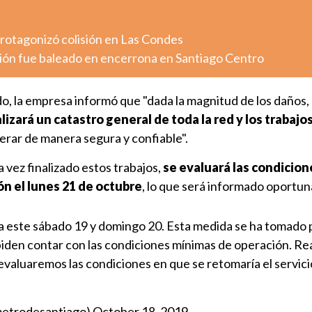
otagonizó colisión en Las Condes
ión fue baleado en encerrona en Santiago Centro
o, la empresa informó que "dada la magnitud de los daños,
alizará un catastro general de toda la red y los trabajo
rar de manera segura y confiable".
vez finalizado estos trabajos,
se evaluará las condicion
ón el lunes 21 de octubre
, lo que será informado oportu
da este sábado 19 y domingo 20. Esta medida se ha tomado p
iden contar con las condiciones mínimas de operación. Re
 evaluaremos las condiciones en que se retomaría el servici
metrodesantiago)
October 18, 2019