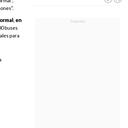
rmal",
iones".
normal
,
en
00 buses
ales para
a