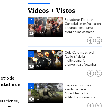
Videos + Vistos
Senadoras Flores y
Campillai se enfrascaron
en una pelea "cuma"
frente a las cámaras
2186
Colo Colo mostró el
"Lado B" de la
multitudinaria
bienvenida a Vozinha
821
Metro de
idad ni de
Capas antidrones
ayudan a hacer
"invisibles" a los
soldados ucranianos
678
estaciones,