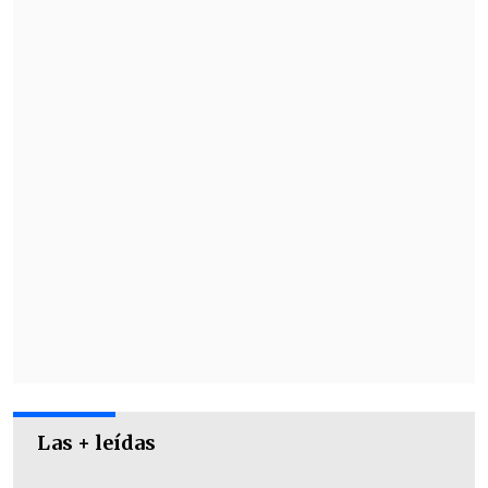
Salvador, Baquedano, Universidad
Católica, Santa Lucía, Universidad de
Chile, Los Héroes y Quinta Normal
.
Las + leídas