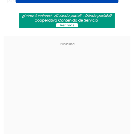
prejuicios y terminar la discriminación.
Revisa también
Fundación Nuestros Hijos convoca a
voluntarios digitales para su colecta nacional
Poduje y conflicto por Tapusa: "Debemos
llegar a una solución conciliatoria"
"Avanzamos con orgullo, conectando
con amor"
, dice la tarjeta, que se
encuentra disponible en siete estaciones
del Metro.
Específicamente, se puede conseguir
pagando $1.550 en las estaciones