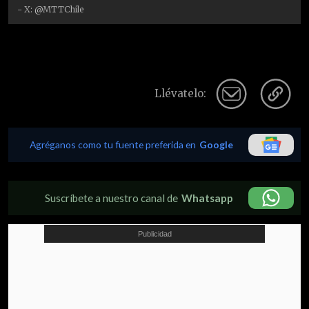
- X: @MTTChile
Llévatelo:
Agréganos como tu fuente preferida en
Google
Suscríbete a nuestro canal de
Whatsapp