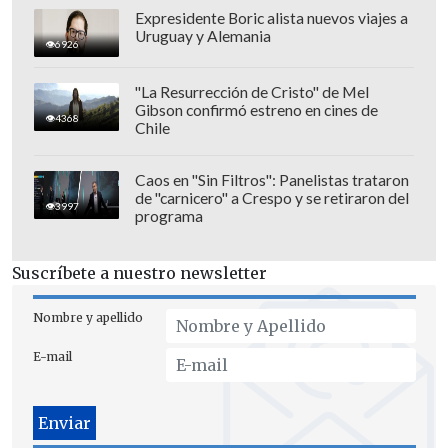
la ciudad
con una velocidad que la
Expresidente Boric alista nuevos viajes a
Uruguay y Alemania
Ciudad de México o São Paulo solo
6926
pueden soñar. Ir en abril con un clima
"La Resurrección de Cristo" de Mel
impecable también ayuda", comentó.
Gibson confirmó estreno en cines de
4368
Chile
Caos en "Sin Filtros": Panelistas trataron
de "carnicero" a Crespo y se retiraron del
3997
programa
Suscríbete a nuestro newsletter
Nombre y apellido
E-mail