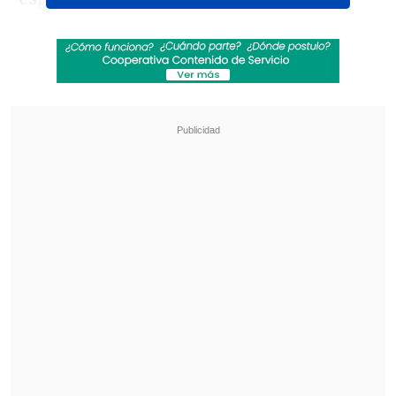
modernidad y la calidad de la comida
, la
cual aseguró que lo dejó "perdiendo la
cabeza".
Revisa también
Parlamentarios oficialistas piden "esclarecer"
caso de chileno expulsado de Israel
El mercado alemán, puerta para posicionar
soluciones chilenas en energía y minería en
Europa
"Tuve la semana más espectacular en
Santiago de Chile, que siempre había
considerado en el
segundo nivel de las
capitales de LatAm
(lo siento), pero que