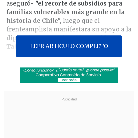
aseguró-
"el recorte de subsidios para
familias vulnerables más grande en la
historia de Chile",
luego que el
frenteamplista manifestara su apoyo a la
diputada y compañera de partido
LEER ARTICULO COMPLETO
Tatiana Urrutia.
De acuerdo con
La Tercera,
los hechos
tienen como contexto
una sesión de la
Comisión de Vivienda de la Cámara
realizada el miércoles, enfocada en un
informe sobre la gestión del exministro
de Vivienda
Carlos Montes
y que contó
con la participación de Poduje y de la
contralora Dorothy Pérez.