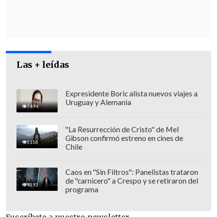
de mentiras"
en redes sociales respecto
a lo ocurrido, situación que -aseguró -
derivó en ataques y amenazas virtuales.
Tras ello,
Boric comentó una publicación
de la diputada con el mensaje: "Fuerza
Las + leídas
compañera. No estás sola",
lo que fue
respondido por el propio Poduje en X.
Expresidente Boric alista nuevos viajes a
Uruguay y Alemania
7494
"La Resurrección de Cristo" de Mel
Gibson confirmó estreno en cines de
5156
Chile
Caos en "Sin Filtros": Panelistas trataron
de "carnicero" a Crespo y se retiraron del
4593
programa