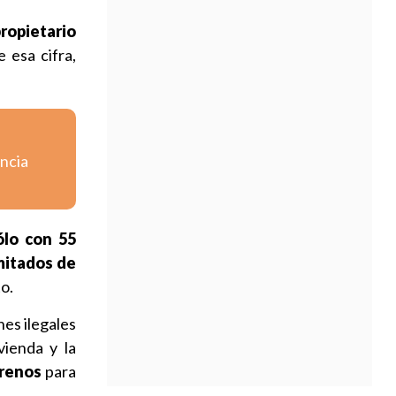
propietario
 esa cifra,
encia
ólo con 55
mitados de
o.
nes ilegales
vienda y la
renos
para