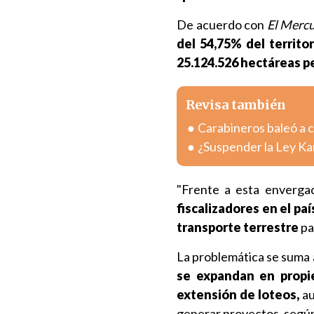
De acuerdo con
El Mercu
del 54,75% del territor
25.124.526 hectáreas pe
Revisa también
Carabineros baleó a 
¿Suspender la Ley Kari
"Frente a esta envergad
fiscalizadores en el paí
transporte terrestre
pa
La problemática se suma a
se expandan en propie
extensión de loteos,
a
generar proyectos, según