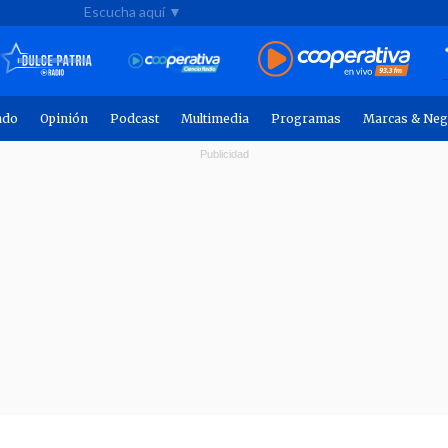
Escucha aquí ▼
ndo
Opinión
Podcast
Multimedia
Programas
Marcas & Neg