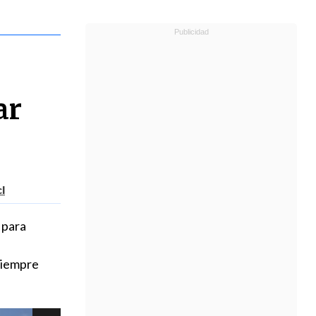
ar
l
 para
siempre