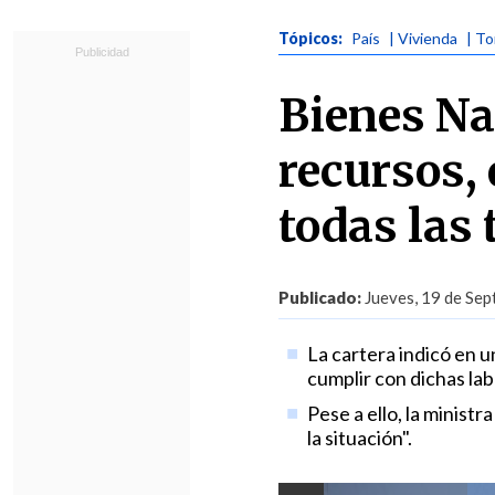
Tópicos:
País
| Vivienda
| T
Bienes Nac
recursos, 
todas las
Publicado:
Jueves, 19 de Sep
La cartera indicó en 
cumplir con dichas lab
Pese a ello, la minis
la situación".