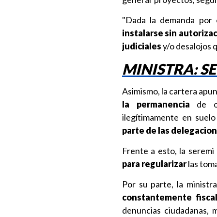
"Dada la demanda por 
instalarse sin autoriza
judiciales
y/o desalojos q
MINISTRA: S
Asimismo, la cartera apu
la permanencia
de oc
ilegítimamente en suelo 
parte de las delegacion
Frente a esto, la sere
para regularizar
las toma
Por su parte, la ministr
constantemente fiscal
denuncias ciudadanas, mu