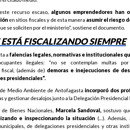
este recurso escaso,
algunos emprendedores han o
ción
en sitios fiscales y de esta manera
asumir el riesgo 
ue se soliciten por el ministerio", sostiene el documento.
E ESTÁ FISCALIZANDO SIEMPRE
nta a
falencias legales, normativas e institucionales qu
upantes ilegales: "no se contemplan multas por 
fiscal, (además de)
demoras e inejecuciones de des
es presidenciales".
mi de Medio Ambiente de Antofagasta
incorporó dos pro
s y gestionar desalojos junto a la Delegación Presidencial
a de Bienes Nacionales,
Marcela Sandoval,
sostuvo q
izando e inspeccionando la situación
(...). Además
nicipales, de delegaciones presidenciales y otras insti