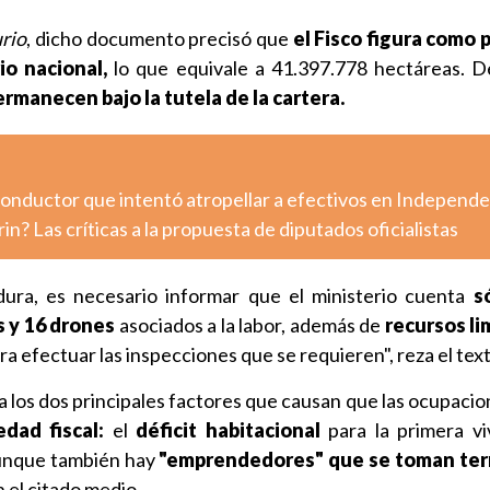
rio
,
dicho documento precisó que
el Fisco figura como 
io nacional,
lo que equivale a 41.397.778 hectáreas. De
rmanecen bajo la tutela de la cartera.
conductor que intentó atropellar a efectivos en Independ
n? Las críticas a la propuesta de diputados oficialistas
ura, es necesario informar que el ministerio cuenta
s
s y 16 drones
asociados a la labor, además de
recursos li
ra efectuar las inspecciones que se requieren", reza el text
 los dos principales factores que causan que las ocupacio
dad fiscal:
el
déficit habitacional
para la primera vi
unque también hay
"emprendedores" que se toman ter
 el citado medio.