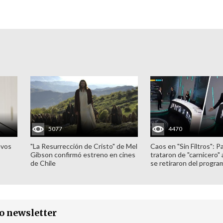
5077
4470
evos
"La Resurrección de Cristo" de Mel
Caos en "Sin Filtros": P
Gibson confirmó estreno en cines
trataron de "carnicero"
de Chile
se retiraron del progra
ro newsletter