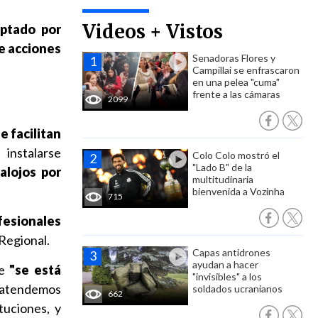
Videos + Vistos
ptado por
de acciones
Senadoras Flores y
Campillai se enfrascaron
en una pelea "cuma"
frente a las cámaras
2099
e facilitan
instalarse
Colo Colo mostró el
"Lado B" de la
alojos por
multitudinaria
bienvenida a Vozinha
715
fesionales
 Regional.
Capas antidrones
ayudan a hacer
ue
"se está
"invisibles" a los
, atendemos
soldados ucranianos
662
tuciones, y