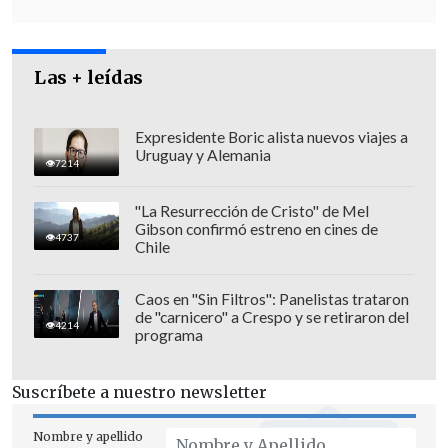
Las + leídas
Expresidente Boric alista nuevos viajes a
Uruguay y Alemania
7214
"La Resurrección de Cristo" de Mel
Gibson confirmó estreno en cines de
4737
Chile
Puso como ejemplo una vivienda de
Caos en "Sin Filtros": Panelistas trataron
de "carnicero" a Crespo y se retiraron del
4.000 UF (aproximadamente 46 m²), la
4214
programa
cual demandaría un pie de 30 millones
de pesos,
un dividendo mensual de un
Suscríbete a nuestro newsletter
millón de pesos y un sueldo de cuatro
millones de pesos para ser viable
. Cifras
Nombre y apellido