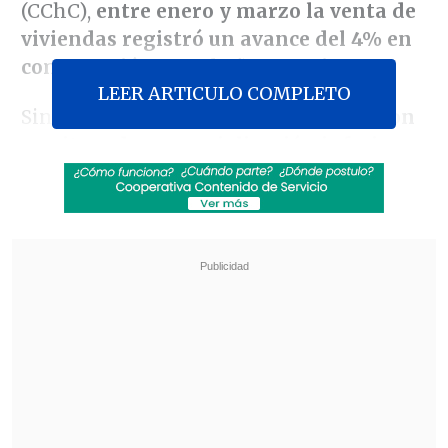
(CChC),
entre enero y marzo la venta de
viviendas registró un avance del 4% en
comparación con el año anterior.
LEER ARTICULO COMPLETO
Sin embargo,
este incremento se da con
un ritmo de comercialización inferior a
los promedios históricos
, con un rezago
del 18% respecto al reporte previo.
Revisa también
Colombiano fue asesinado a balazos en un cité
de La Cisterna
Kast arribó a Colombia para asistir a la
asunción de Abelardo de la Espriella