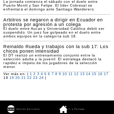
La jornada comienza el sábado con el duelo entre
Puerto Montt y San Felipe. El líder Cobresal se
enfrentará el domingo ante Santiago Wanderers.
Arbitros se negaron a dirigir en Ecuador en
protesta por agresión a un colega
El duelo entre Aucas y Universidad Católica debió ser
suspendido. Un juez fue golpeado en el duelo entre
ambos equipos en la categoría sub 18.
Reinaldo Rueda y trabajos con la sub 17: Los
chicos ponen intensidad
El DT realizó un entrenamiento conjunto entre la
selección adulta y la juvenil. El estratega destacó la
rapidez e ímpetu de los jugadores de la selección
menor.
Ver más en: |
1
2
3
4
5
6
7
8
9
10
11
12
13
14
15
16
17
18
19
20
21
22
23
24
|
Versión Escritorio
Ir a Portada