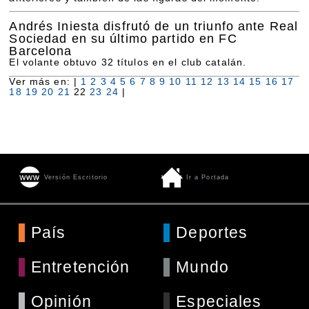
Andrés Iniesta disfrutó de un triunfo ante Real
Sociedad en su último partido en FC
Barcelona
El volante obtuvo 32 títulos en el club catalán.
Ver más en: |
1
2
3
4
5
6
7
8
9
10
11
12
13
14
15
16
17
18
19
20
21
22
23
24
|
Versión Escritorio
Ir a Portada
País
Deportes
Entretención
Mundo
Opinión
Especiales