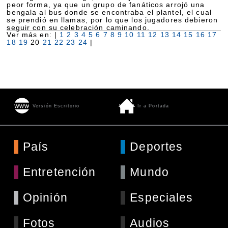
peor forma, ya que un grupo de fanáticos arrojó una
bengala al bus donde se encontraba el plantel, el cual
se prendió en llamas, por lo que los jugadores debieron
seguir con su celebración caminando.
Ver más en: |
1
2
3
4
5
6
7
8
9
10
11
12
13
14
15
16
17
18
19
20
21
22
23
24
|
Versión Escritorio
Ir a Portada
País
Deportes
Entretención
Mundo
Opinión
Especiales
Fotos
Audios