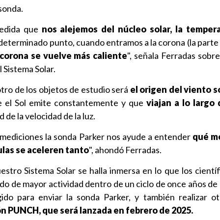
sonda.
medida que
nos alejemos del núcleo solar, la temper
 determinado punto, cuando entramos a la corona (la parte
a corona se vuelve más caliente
", señala Ferradas sobre
l Sistema Solar.
otro de los objetos de estudio será
el origen del viento so
ue el Sol emite constantemente y que
viajan a lo largo 
ad de la velocidad de la luz.
mediciones la sonda Parker nos ayude a entender
qué m
ulas se aceleren tanto
", ahondó Ferradas.
estro Sistema Solar se halla inmersa en lo que los cientí
íodo de mayor actividad dentro de un ciclo de once años de 
do para enviar la sonda Parker, y también realizar ot
ón PUNCH, que será lanzada en febrero de 2025.