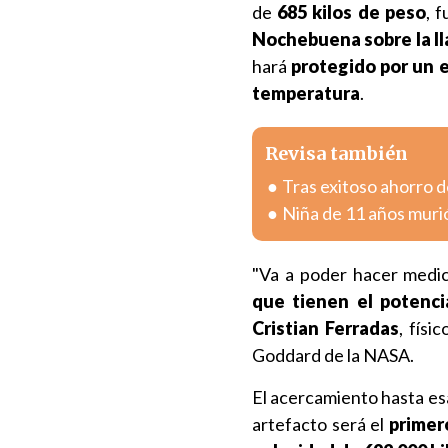
de
685 kilos de peso
, 
Nochebuena sobre la l
hará
protegido por un 
temperatura
.
Revisa también
Tras exitoso ahorro de
Niña de 11 años muri
"Va a poder hacer medic
que tienen el potenci
Cristian Ferradas
, físi
Goddard de la NASA.
El acercamiento hasta es
artefacto será el
primer