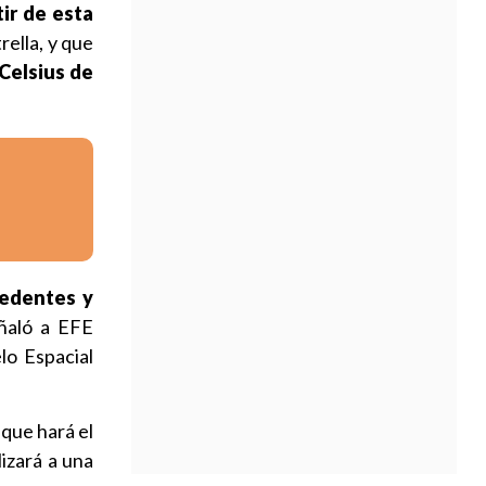
tir de esta
trella, y que
Celsius de
cedentes y
eñaló a EFE
elo Espacial
 que hará el
alizará a una