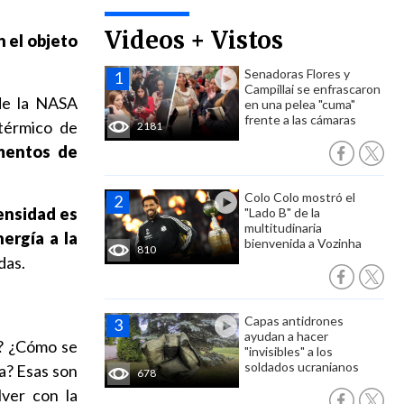
Videos + Vistos
n el objeto
Senadoras Flores y
Campillai se enfrascaron
 de la NASA
en una pelea "cuma"
frente a las cámaras
térmico de
2181
umentos de
Colo Colo mostró el
ensidad es
"Lado B" de la
multitudinaria
ergía a la
bienvenida a Vozinha
810
das.
Capas antidrones
ayudan a hacer
)? ¿Cómo se
"invisibles" a los
soldados ucranianos
ía? Esas son
678
ver con la