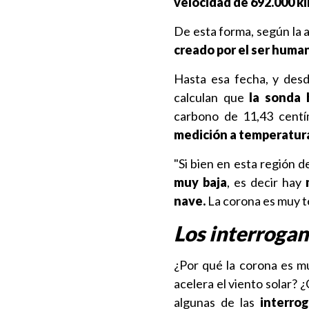
velocidad de 692.000 k
De esta forma, según la 
creado por el ser human
Hasta esa fecha, y desd
calculan que
la sonda h
carbono de 11,43 cent
medición a temperatur
"Si bien en esta región 
muy baja
, es decir hay
nave.
La corona es muy te
Los interrogan
¿Por qué la corona es mu
acelera el viento solar? 
algunas de las
interrog