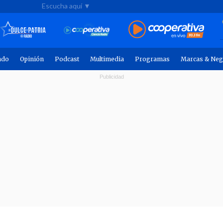
Escucha aquí ▼
ndo
Opinión
Podcast
Multimedia
Programas
Marcas & Neg