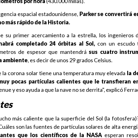
ilómetros por hora
(430.000 millas).
agencia espacial estadounidense,
Parker se convertirá e
o más rápido de la Historia.
e su primer acercamiento a la estrella, los ingenieros
abrá completado 24 órbitas al Sol,
con un escudo 
ímetros de espesor que mantendrá
sus cuatro instr
a ambiente
, es decir de unos 29 grados Celsius.
de la corona solar tiene una temperatura muy elevada
la d
muy pocas partículas calientes que le transfieran en
nue y eso ayuda a que la nave no se derrita", explicó Ferra
tes
cho más caliente que la superficie del Sol (la fotosfera
¿Cuáles son las fuentes de partículas solares de alta energ
antes que los científicos de la NASA
esperan resol