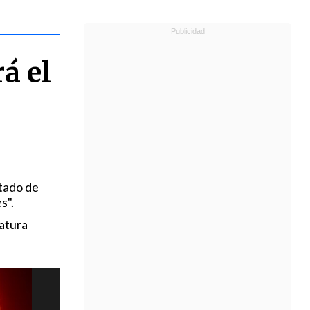
á el
stado de
s".
atura