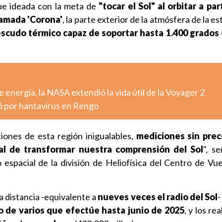
fue ideada con la meta de
"tocar el Sol" al orbitar a par
lamada 'Corona'
, la parte exterior de la atmósfera de la es
escudo térmico capaz de soportar hasta 1.400 grados 
 energía, la NASA extendió la vida útil de la Voyager 2
ó por hantavirus en Rengo
iones de esta región inigualables,
mediciones sin pre
al de transformar nuestra comprensión del Sol
", s
co espacial de la división de Heliofísica del Centro de Vu
a distancia -equivalente a
nueves veces el radio del Sol
-
o de varios que efectúe hasta junio de 2025
, y los re