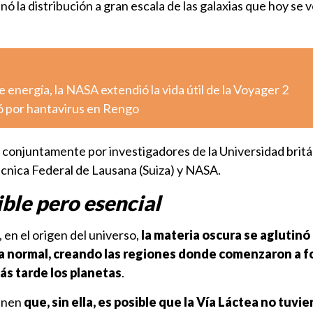
ó la distribución a gran escala de las galaxias que hoy se v
 energía, la NASA extendió la vida útil de la Voyager 2
ó por hantavirus en Rengo
do conjuntamente por investigadores de la Universidad brit
écnica Federal de Lausana (Suiza) y NASA.
ible pero esencial
 en el origen del universo,
la materia oscura se aglutinó
ria normal, creando las regiones donde comenzaron a 
más tarde los planetas
.
ienen
que, sin ella, es posible que la Vía Láctea no tuvie