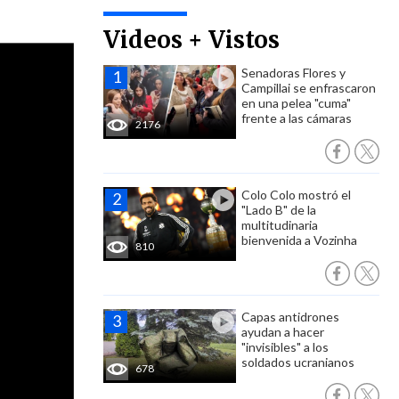
Videos + Vistos
Senadoras Flores y
Campillai se enfrascaron
en una pelea "cuma"
frente a las cámaras
2176
Colo Colo mostró el
"Lado B" de la
multitudinaria
bienvenida a Vozinha
810
Capas antidrones
ayudan a hacer
"invisibles" a los
soldados ucranianos
678