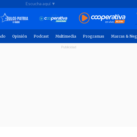
Escucha aquí ▼
ndo
Opinión
Podcast
Multimedia
Programas
Marcas & Neg