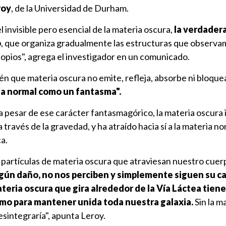
roy
, de la Universidad de Durham.
 invisible pero esencial de la materia oscura,
la verdader
o
, que organiza gradualmente las estructuras que observa
opios", agrega el investigador en un comunicado.
n que materia oscura no emite, refleja, absorbe ni bloquea 
ia normal como un fantasma".
a pesar de ese carácter fantasmagórico, la materia oscura
 través de la gravedad, y ha atraído hacia sí a la materia no
ca.
e partículas de materia oscura que atraviesan nuestro cue
gún daño, no nos perciben y simplemente siguen su c
teria oscura que gira alrededor de la Vía Láctea tiene
mo para mantener unida toda nuestra galaxia.
Sin la m
esintegraría", apunta Leroy.