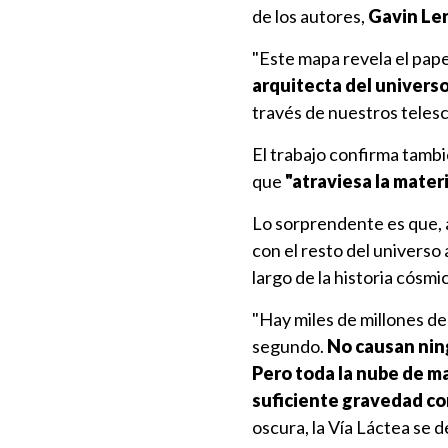
de los autores,
Gavin Le
"Este mapa revela el papel
arquitecta del univers
través de nuestros telesc
El trabajo confirma tambié
que
"atraviesa la mater
Lo sorprendente es que, 
con el resto del universo a
largo de la historia cósmi
"Hay miles de millones d
segundo.
No causan nin
Pero toda la nube de ma
suficiente gravedad co
oscura, la Vía Láctea se d