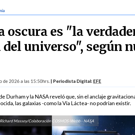
mía
a oscura es "la verdade
a del universo", según 
o de 2026 a las 15:50hrs.
| Periodista Digital:
EFE
 de Durham y la NASA reveló que, sin el anclaje gravitacion
cida, las galaxias -como la Vía Láctea- no podrían existir.
r Richard Massey/Colaboración COSMOS-Webb - NASA