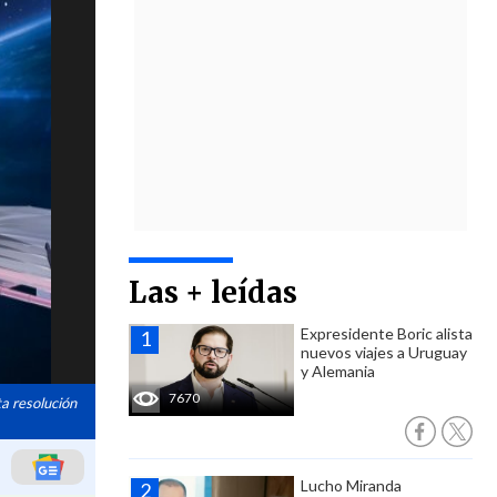
Las + leídas
Expresidente Boric alista
nuevos viajes a Uruguay
y Alemania
7670
a resolución
Lucho Miranda