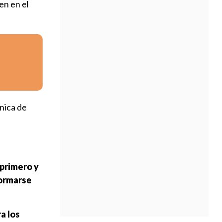
en en el
ánica de
 primero y
formarse
ra los