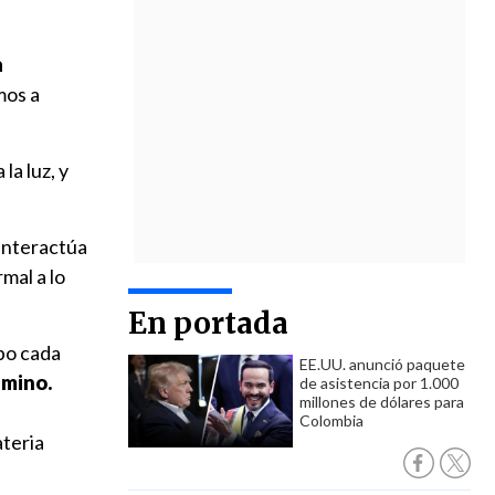
a
mos a
la luz, y
 interactúa
rmal a lo
En portada
rpo cada
EE.UU. anunció paquete
amino.
de asistencia por 1.000
millones de dólares para
Colombia
ateria