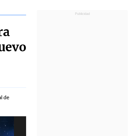
ra
nuevo
al de