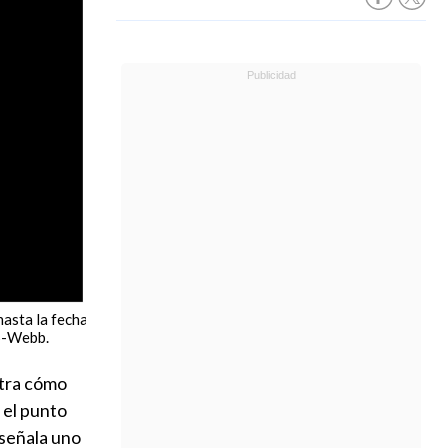
asta la fecha
S-Webb.
stra cómo
 el punto
, señala uno