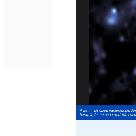
A partir de observaciones del J
hasta la fecha de la materia oscu