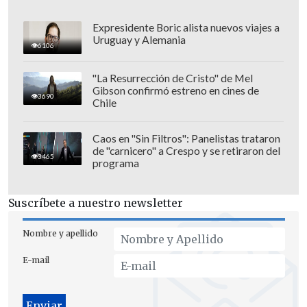
Expresidente Boric alista nuevos viajes a
Uruguay y Alemania
6106
"La Resurrección de Cristo" de Mel
Gibson confirmó estreno en cines de
3690
Chile
En la superficie de la Luna se han
encontrado
más de 200 fosas,
algunas de
Caos en "Sin Filtros": Panelistas trataron
de "carnicero" a Crespo y se retiraron del
las cuales, denominadas
"claraboyas"
,
3465
programa
están
formadas por derrumbes de un
tubo de lava subyacente.
Suscríbete a nuestro newsletter
El equipo volvió a analizar, con nuevas
Nombre y apellido
técnicas complejas de procesamiento de
E-mail
señales, los datos obtenidos por la sonda
LRO en 2010 del Mar de la Tranquilidad,
la fosa más profunda conocida de la