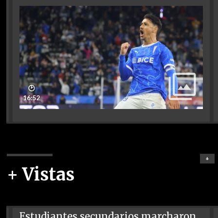
🕑
16:52
+
+ Vistas
Estudiantes secundarios marcharon