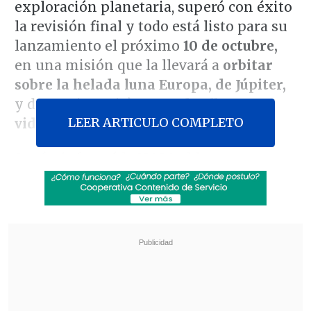
exploración planetaria, superó con éxito
la revisión final y todo está listo para su
lanzamiento el próximo
10 de octubre,
en una misión que la llevará a
orbitar
sobre la helada luna Europa, de Júpiter,
y determinar si
ésta puede albergar
LEER ARTICULO COMPLETO
vida.
Según informó la NASA el lunes en un
teleconferencia, la misión, que
despegará desde el Centro Espacial
Kennedy, en Florida,
cubrirá 2.900
millones de kilómetros hasta llegar a
Júpiter en el año 2030
para observar la
luna Europa, que se cree que sustenta
bajo su superficie
condiciones