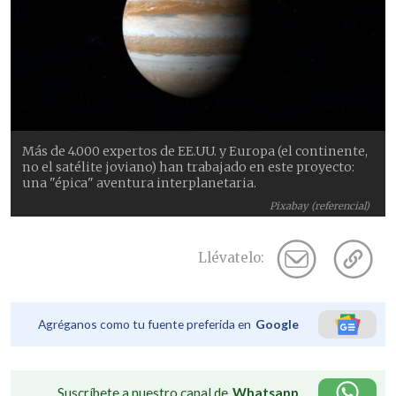
Más de 4.000 expertos de EE.UU. y Europa (el continente,
no el satélite joviano) han trabajado en este proyecto:
una "épica" aventura interplanetaria.
Pixabay (referencial)
Llévatelo:
Agréganos como tu fuente preferida en
Google
Suscríbete a nuestro canal de
Whatsapp