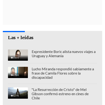
del programa Europa Clipper, de la NASA.
La misión, cuya ventana de lanzamiento
se abrirá la fecha señalada, supondrá la
exploración y revelación de un "mundo
oceánico
que está totalmente inmerso y
Las + leídas
cubierto en un
océano de agua
completamente diferente
a todo lo que
hemos visto antes", señaló Niebur, quien
Expresidente Boric alista nuevos viajes a
Uruguay y Alemania
calificó de
"épica"
esta aventura
7764
planetaria.
Lucho Miranda respondió sabiamente a
frase de Camila Flores sobre la
6784
discapacidad
"La Resurrección de Cristo" de Mel
Gibson confirmó estreno en cines de
5274
Chile