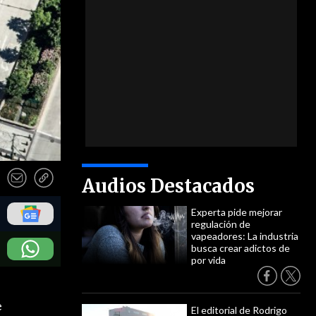
Audios Destacados
Experta pide mejorar
regulación de
vapeadores: La industria
busca crear adictos de
por vida
s
e
El editorial de Rodrigo