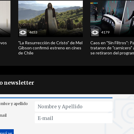
4653
4179
evos
"La Resurrección de Cristo" de Mel
Caos en "Sin Filtros": P
Gibson confirmó estreno en cines
trataron de "carnicero"
de Chile
se retiraron del progra
ro newsletter
mbre y apellido
mail