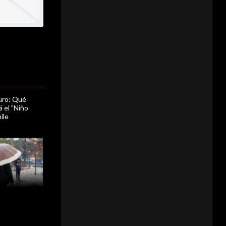
uro: Qué
 el "Niño
ile