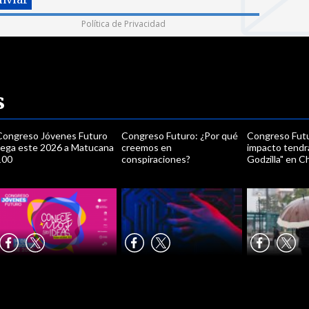
Política de Privacidad
s
Congreso Jóvenes Futuro
Congreso Futuro: ¿Por qué
Congreso Fut
llega este 2026 a Matucana
creemos en
impacto tendrá
100
conspiraciones?
Godzilla" en Ch