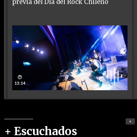
previa del Día del Rock Chileno
🕑
13:14
+
+ Escuchados