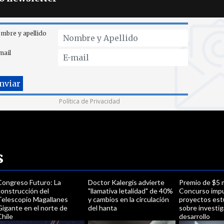
mbre y apellido
mail
Política de Privacidad
s
Congreso Futuro: La
Doctor Kalergis advierte
Premio de $5 m
construcción del
"llamativa letalidad" de 40%
Concurso imp
Telescopio Magallanes
y cambios en la circulación
proyectos est
Gigante en el norte de
del hanta
sobre investig
hile
desarrollo