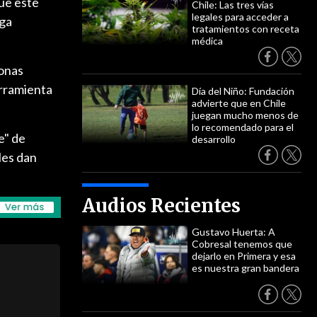
que este
Chile: Las tres vías
legales para acceder a
rga
tratamientos con receta
médica
sonas
erramienta
Día del Niño: Fundación
advierte que en Chile
juegan mucho menos de
lo recomendado para el
e" de
desarrollo
les dan
Audios Recientes
Gustavo Huerta: A
Cobresal tenemos que
dejarlo en Primera y esa
es nuestra gran bandera