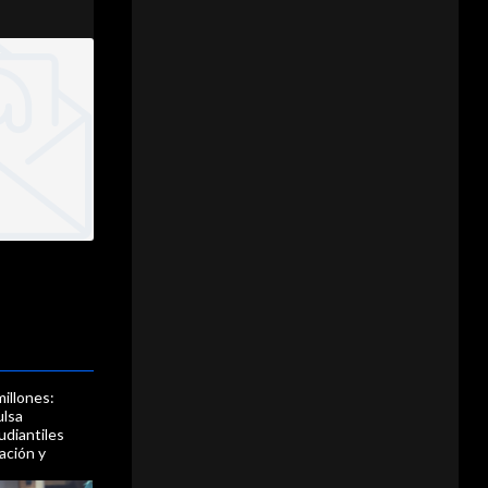
illones:
ulsa
udiantiles
ación y