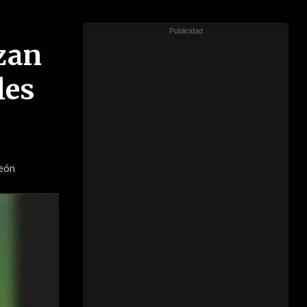
zan
les
León