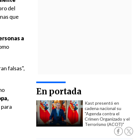
bro del
onas que
ersonas a
omo
ran falsas",
mo
En portada
pa,
Kast presentó en
 para
cadena nacional su
"Agenda contra el
Crimen Organizado y el
Terrorismo (ACOT)"