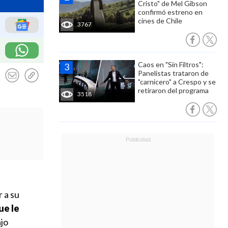
Cristo" de Mel Gibson
confirmó estreno en
cines de Chile
3767
Caos en "Sin Filtros":
Panelistas trataron de
"carnicero" a Crespo y se
retiraron del programa
3518
 a su
ue le
ajo