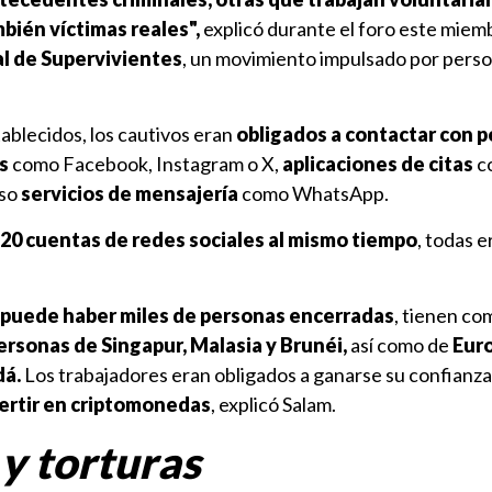
mbién víctimas reales",
explicó durante el foro este miem
al de Supervivientes
, un movimiento impulsado por pers
ablecidos, los cautivos eran
obligados a contactar con p
s
como Facebook, Instagram o X,
aplicaciones de citas
c
uso
servicios de mensajería
como WhatsApp.
20 cuentas de redes sociales al mismo tiempo
, todas e
puede haber miles de personas encerradas
, tienen co
personas de Singapur, Malasia y Brunéi,
así como de
Euro
dá.
Los trabajadores eran obligados a ganarse su confianza
vertir en criptomonedas
, explicó Salam.
y torturas