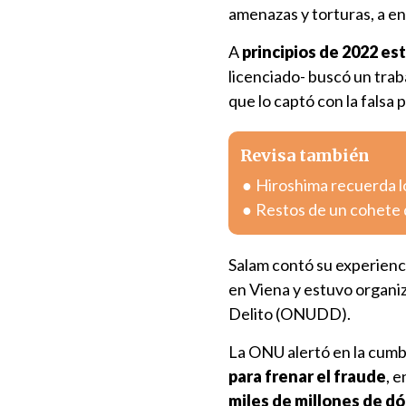
amenazas y torturas, a e
A
principios de 2022 es
licenciado- buscó un traba
que lo captó con la fals
Revisa también
Hiroshima recuerda l
Restos de un cohete 
Salam contó su experienc
en Viena y estuvo organiz
Delito (ONUDD).
La ONU alertó en la cumb
para frenar el fraude
, e
miles de millones de dó