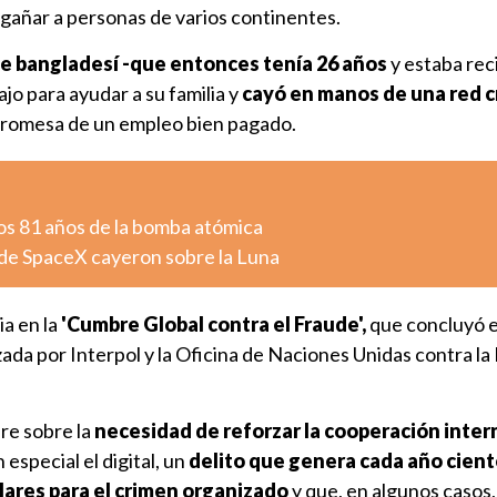
ngañar a personas de varios continentes.
te bangladesí -que entonces tenía 26 años
y estaba rec
jo para ayudar a su familia y
cayó en manos de una red c
a promesa de un empleo bien pagado.
os 81 años de la bomba atómica
de SpaceX cayeron sobre la Luna
ia en la
'Cumbre Global contra el Fraude',
que concluyó 
ada por Interpol y la Oficina de Naciones Unidas contra la 
re sobre la
necesidad de reforzar la cooperación inter
n especial el digital, un
delito que genera cada año cient
lares para el crimen organizado
y que, en algunos casos,