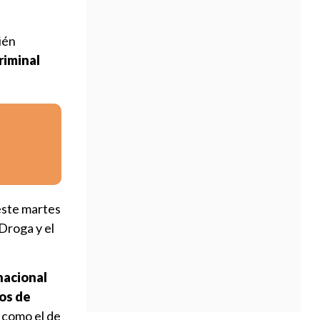
ién
riminal
este martes
Droga y el
nacional
os de
 como el de