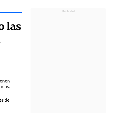
o las
a
ienen
arias,
es de