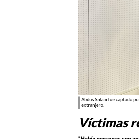
Abdus Salam fue captado por
extranjero.
Víctimas r
"Había personas con an