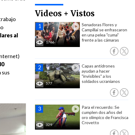
Videos + Vistos
trabajo
Senadoras Flores y
mo
Campillai se enfrascaron
lares al
en una pelea "cuma"
frente a las cámaras
1766
internet)
30
Capas antidrones
ayudan a hacer
a sus
"invisibles" a los
soldados ucranianos
577
Para el recuerdo: Se
cumplen dos años del
oro olímpico de Francisca
Crovetto
329