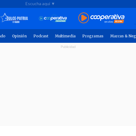
Escucha aquí ▼
ndo
Opinión
Podcast
Multimedia
Programas
Marcas & Neg