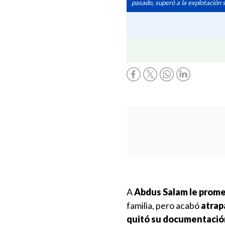
pasado, superó a la explotación 
A
Abdus Salam le prome
familia, pero acabó
atrap
quitó su documentació