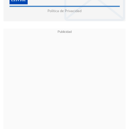
en la cancha del Old Grangonian Club
Política de Privacidad
dos helicópteros de la FACh, uno de los
cuales participó en el rescate hace
cuarenta años.
La exhibición aérea continuó con un
vuelo de la escuadrilla acrobática de "Los
Halcones" y con el salto de dieciséis
paracaidistas.