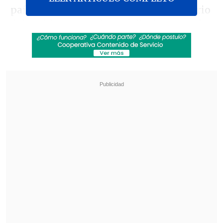
país para conmemorar el 40º aniversario
del accidente, en el que fallecieron 29 de
las 45 personas que iban a bordo del
avión.
Revisa también
Experto de la NASA advierte que la humanidad
"debe prepararse" ante futuros impactos de
asteroides
Uruguay en alerta por llegada de potente
ciclón extratropical
Tras
visitar el viernes La Moneda y
reunirse con el Presidente Sebastián
Piñera
, los uruguayos protagonizaron el