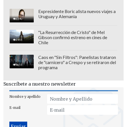
Expresidente Boric alista nuevos viajes a
Uruguay y Alemania
6390
"La Resurrección de Cristo" de Mel
Gibson confirmó estreno en cines de
3955
Chile
Caos en "Sin Filtros": Panelistas trataron
de "carnicero" a Crespo y se retiraron del
"
Es impresionante darse cuenta de que
3655
programa
este grupo de jóvenes tenía apenas 19 o
20 años, y dieron una demostración
Suscríbete a nuestro newsletter
gigante de coraje, trabajo en equipo y fe
en dios
", dijo el ministro de Defensa,
Nombre y apellido
Andrés Allamand, que fue seleccionado
E-mail
nacional de rugby en su juventud.
Antes del partido amistoso aterrizaron