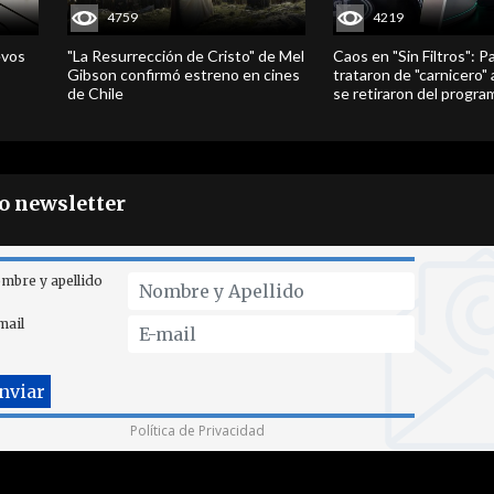
4759
4219
evos
"La Resurrección de Cristo" de Mel
Caos en "Sin Filtros": P
Gibson confirmó estreno en cines
trataron de "carnicero"
de Chile
se retiraron del progra
ro newsletter
mbre y apellido
mail
Política de Privacidad