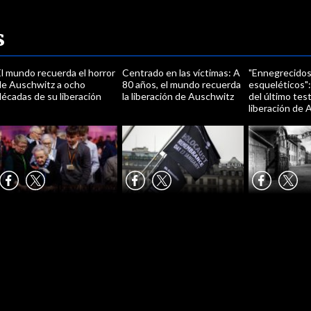
s
l mundo recuerda el horror
Centrado en las víctimas: A
"Ennegrecidos
de Auschwitz a ocho
80 años, el mundo recuerda
esqueléticos":
écadas de su liberación
la liberación de Auschwitz
del último test
liberación de