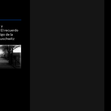
 y
 El recuerdo
igo de la
 Auschwitz