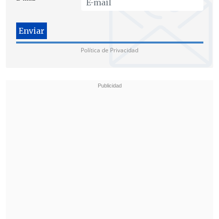
las próximas horas
", añadió.
Gajardo puntualizó que
"existen
antecedentes fundados que los vincula
Política de Privacidad
al sitio del suceso".
Según confirmó la autoridad, este sábado
se realizará el control de detención de los
apresados.
El Movilh y la familia del joven se
reunirán a las 21:00 horas para definir
los pasos a seguir tras las capturas.