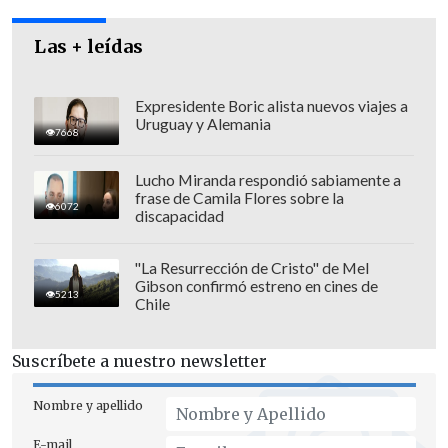
Las + leídas
Expresidente Boric alista nuevos viajes a
Uruguay y Alemania
7668
Lucho Miranda respondió sabiamente a
El jefe del OS9 de Carabineros, el coronel
frase de Camila Flores sobre la
6072
Eric Gajardo
, comentó que "estas
discapacidad
personas se encuentran en estos
momentos en calidad de
detenidos por
"La Resurrección de Cristo" de Mel
Gibson confirmó estreno en cines de
su participación en la agresión del
5213
Chile
joven".
Suscríbete a nuestro newsletter
"Todos los antecedentes respecto a la
presunta participación en algún grupo
Nombre y apellido
antisistémico serán dados a conocer en
E-mail