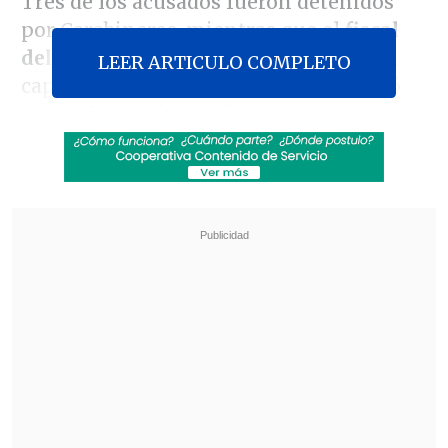
Tres de los acusados fueron detenidos
por Carabineros, mientras que el
fiscal
del caso, Ernesto Vásquez
, confirmó la
LEER ARTICULO COMPLETO
captura de la cuarta persona y aseguró
que
todos están confesos.
Revisa también
Tras exitoso ahorro de energía, la NASA
extendió la vida útil de la Voyager 2
Niña de 11 años murió por hantavirus en
Rengo
El joven resultó con diversas heridas en
la golpiza recibida en el Parque San Borja
en Santiago centro, los que lo tienen