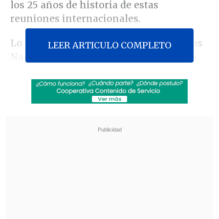
los 25 años de historia de estas
reuniones internacionales.
Lo recordaba el secretario general de las
LEER ARTICULO COMPLETO
Naciones Unidas,
Antonio Guterres
, en
una entrevista con la agencia
EFE
,
cuando señalaba que
las cumbres se
cierran en el último momento y todavía
es posible obtener resultados
relevantes
. Madrid no parece que vaya a
ser la excepción.
Revisa también
Tras exitoso ahorro de energía, la NASA
extendió la vida útil de la Voyager 2
Niña de 11 años murió por hantavirus en