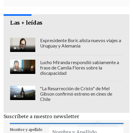
Las + leídas
Expresidente Boric alista nuevos viajes a
Uruguay y Alemania
7679
Lucho Miranda respondió sabiamente a
frase de Camila Flores sobre la
6176
discapacidad
"La Resurrección de Cristo" de Mel
Gibson confirmó estreno en cines de
La
regulación de los mercados de
5226
Chile
carbono
(artículo 6 del Acuerdo de París)
ha sido uno de los puntos angulares. Un
Suscríbete a nuestro newsletter
acuerdo deseable, aunque no
imprescindible en este momento, según
Nombre y apellido