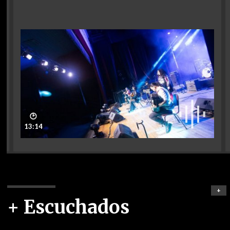
🕑
13:14
+
+ Escuchados