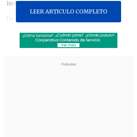
Independiente (UDI).
LEER ARTICULO COMPLETO
De acuerdo a la organización, el CNTV
pasó por alto la ley que lo rige,
"responsabilizando de ello a los partidos
y sin asumir sus responsabilidades".
Revisa también
EE.UU. advierte de un brote de salmonella con
345 casos por jalapeños procedentes de
México
Experta pide mejorar regulación de
vapeadores: La industria busca crear adictos
de por vida
En la denuncia, se cuestiona que uno de